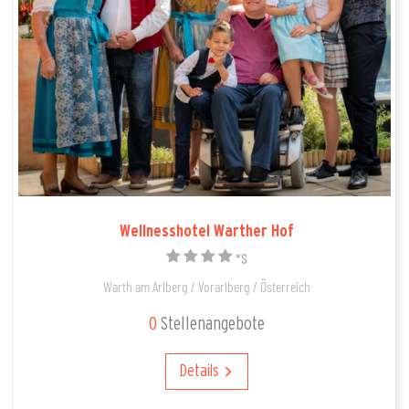
Wellnesshotel Warther Hof
*S
Warth am Arlberg / Vorarlberg / Österreich
0
Stellenangebote
Details