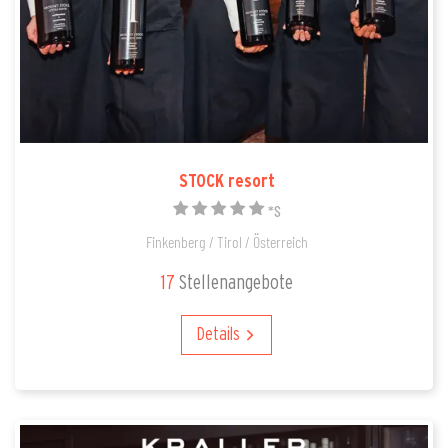
STOCK resort
*S
Finkenberg / Tirol / Österreich
17
Stellenangebote
Details