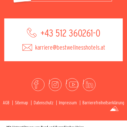
+43 512 360261-0
karriere@bestwellnesshotels.at
AGB
Sitemap
Datenschutz
Impressum
Barrierefreiheitserklärung