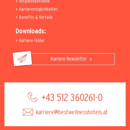
Mitgliedsbetriebe
Karrieremöglichkeiten
Benefits & Vorteile
Downloads:
Karriere Folder
Karriere-Newsletter
+43 512 360261-0
karriere@bestwellnesshotels.at