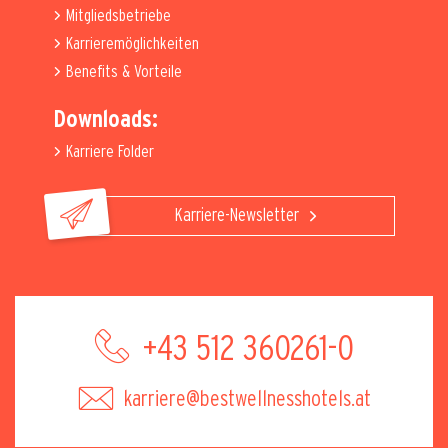
Mitgliedsbetriebe
Karrieremöglichkeiten
Benefits & Vorteile
Downloads:
Karriere Folder
Karriere-Newsletter
+43 512 360261-0
karriere@bestwellnesshotels.at