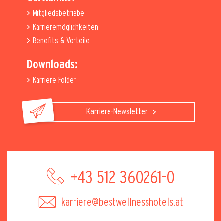
Mitgliedsbetriebe
Karrieremöglichkeiten
Benefits & Vorteile
Downloads:
Karriere Folder
Karriere-Newsletter
+43 512 360261-0
karriere@bestwellnesshotels.at