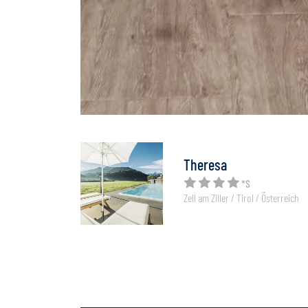
Theresa
*S
Zell am Ziller / Tirol / Österreich