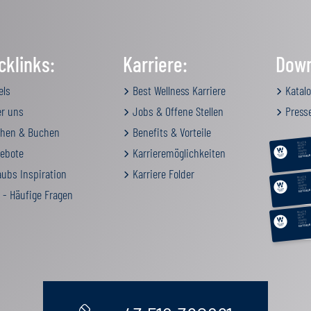
cklinks:
Karriere:
Down
els
Best Wellness Karriere
Katalo
r uns
Jobs & Offene Stellen
Press
hen & Buchen
Benefits & Vorteile
RELAX &
BEAUTY
ebote
Karrieremöglichkeiten
AKTIV
GENUSS
FAMILIE
GUTSCHEIN
ubs Inspiration
Karriere Folder
RELAX &
BEAUTY
AKTIV
GENUSS
FAMILIE
 - Häufige Fragen
GUTSCHEIN
RELAX &
BEAUTY
AKTIV
GENUSS
FAMILIE
GUTSCHEIN