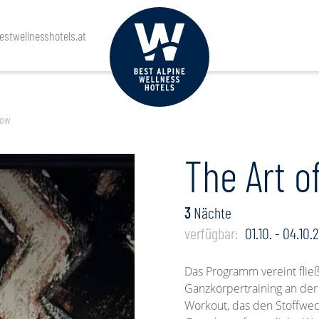
Anreise
Abreise
Personen
stwellnesshotels.at
low
The Art o
3
Nächte
verfügbar:
01.10. - 04.10.
Das Programm vereint flie
Ganzkörpertraining an der
Workout, das den Stoffwec