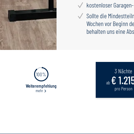
kostenloser Garagen-
Sollte die Mindesttei
Wochen vor Beginn des
behalten uns eine Ab
3 Nächte
100%
€ 1.21
ab
Weiterempfehlung
pro Person
mehr