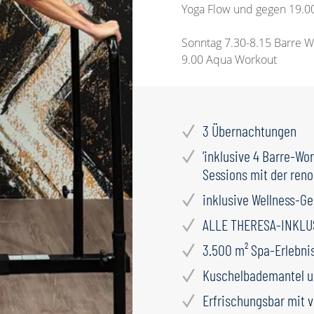
Yoga Flow und gegen 19.
Sonntag 7.30-8.15 Barre W
9.00 Aqua Workout
3 Übernachtungen
'inklusive 4 Barre-Wo
Sessions mit der ren
inklusive Wellness-G
ALLE THERESA-INKLU
3.500 m² Spa-Erlebni
Kuschelbademantel u
Erfrischungsbar mit 