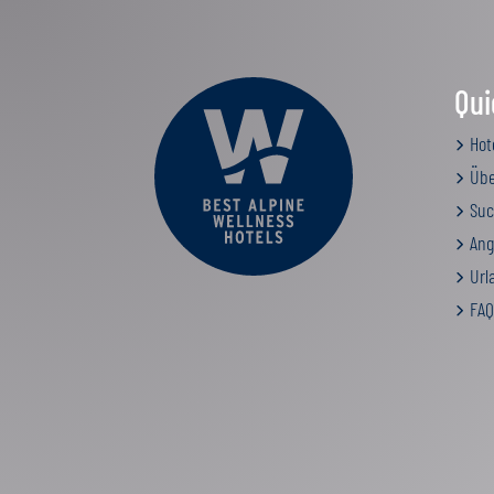
Qui
Hot
Übe
Suc
Ang
Urla
FAQ