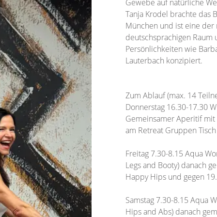
Gewebe auf natürliche Wei
Tanja Krodel brachte das 
München und ist eine der
deutschsprachigen Raum u
Persönlichkeiten wie Barb
Lauterbach konzipiert.
Zum Ablauf (max. 14 Teiln
Donnerstag 16.30-17.30 We
Gemeinsamer Aperitif mit
am Retreat Gruppen Tisch
Freitag 7.30-8.15 Aqua Wo
Legs and Booty) danach g
Happy Hips und gegen 19
Samstag 7.30-8.15 Aqua W
Hips and Abs) danach gem