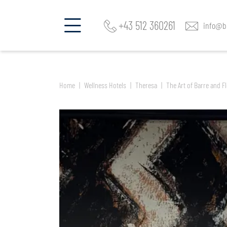
jetzt Zimmer & Angebote finden im
Theresa
+43 512 360261
info@be
Home
Wellness Hotels
Theresa
The Art of Barre and F