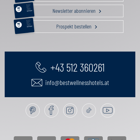
RELAX &
BEAUTY
AKTIV
Newsletter abonnieren
GENUSS
FAMILIE
GUTSCHEIN
RELAX &
BEAUTY
AKTIV
Prospekt bestellen
GENUSS
FAMILIE
GUTSCHEIN
+43 512 360261
info@bestwellnesshotels.at