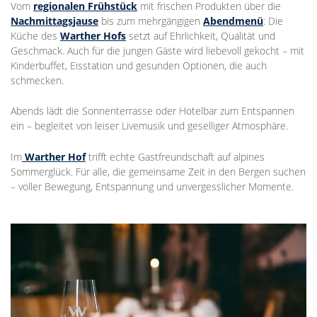
Vom
regionalen Frühstück
mit frischen Produkten über die
Nachmittagsjause
bis zum mehrgängigen
Abendmenü
: Die
Küche des
Warther Hofs
setzt auf Ehrlichkeit, Qualität und
Geschmack. Auch für die jungen Gäste wird liebevoll gekocht – mit
Kinderbuffet, Eisstation und gesunden Optionen, die auch
schmecken.
Abends lädt die Sonnenterrasse oder Hotelbar zum Entspannen
ein – begleitet von leiser Livemusik und geselliger Atmosphäre.
Im
Warther Hof
trifft echte Gastfreundschaft auf alpines
Sommerglück. Für alle, die gemeinsame Zeit in den Bergen suchen
– voller Bewegung, Entspannung und unvergesslicher Momente.