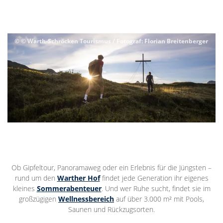
© © Warth-Schröcken Tourismus / Fotograf: Florian Breitenberger
Ob Gipfeltour, Panoramaweg oder ein Erlebnis für die Jüngsten –
rund um den
Warther Hof
findet jede Generation ihr eigenes
kleines
Sommerabenteuer
. Und wer Ruhe sucht, findet sie im
großzügigen
Wellnessbereich
auf über 3.000 m² mit Pools,
Saunen und Rückzugsorten.