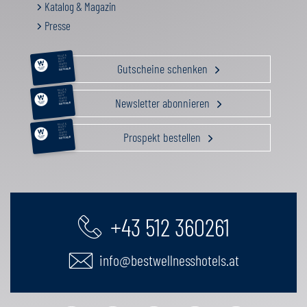
Katalog & Magazin
Presse
RELAX &
BEAUTY
AKTIV
Gutscheine schenken
GENUSS
FAMILIE
GUTSCHEIN
RELAX &
BEAUTY
AKTIV
Newsletter abonnieren
GENUSS
FAMILIE
GUTSCHEIN
RELAX &
BEAUTY
AKTIV
Prospekt bestellen
GENUSS
FAMILIE
GUTSCHEIN
+43 512 360261
info@bestwellnesshotels.at