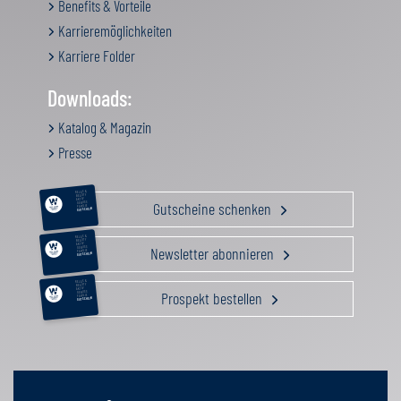
Benefits & Vorteile
Karrieremöglichkeiten
Karriere Folder
Downloads:
Katalog & Magazin
Presse
RELAX &
BEAUTY
AKTIV
Gutscheine schenken
GENUSS
FAMILIE
GUTSCHEIN
RELAX &
BEAUTY
AKTIV
Newsletter abonnieren
GENUSS
FAMILIE
GUTSCHEIN
RELAX &
BEAUTY
AKTIV
Prospekt bestellen
GENUSS
FAMILIE
GUTSCHEIN