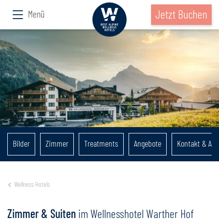
Jetzt Buchen
Menü
Bilder
Zimmer
Treatments
Angebote
Kontakt & Anr
Wellness Hotels
Zimmer & Suiten
im Wellnesshotel Warther Hof