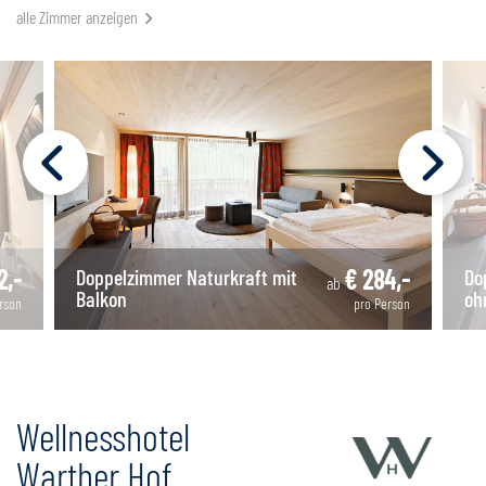
alle Zimmer anzeigen
2,-
Doppelzimmer Naturkraft mit
€ 284,-
Do
ab
Balkon
oh
rson
pro Person
Wellnesshotel
Warther Hof