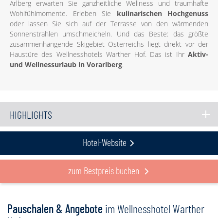
Arlberg erwarten Sie ganzheitliche Wellness und traumhafte
Wohlfühlmomente. Erleben Sie
kulinarischen Hochgenuss
oder lassen Sie sich auf der Terrasse von den wärmenden
Sonnenstrahlen umschmeicheln. Und das Beste: das größte
zusammenhängende Skigebiet Österreichs liegt direkt vor der
Haustüre des Wellnesshotels Warther Hof. Das ist Ihr
Aktiv-
und Wellnessurlaub in Vorarlberg
.
HIGHLIGHTS
Hotel-Website
zum Bestpreis buchen
Pauschalen & Angebote
im Wellnesshotel Warther