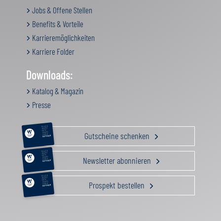
Jobs & Offene Stellen
Benefits & Vorteile
Karrieremöglichkeiten
Karriere Folder
Downloads:
Katalog & Magazin
Presse
RELAX &
BEAUTY
AKTIV
Gutscheine schenken
GENUSS
FAMILIE
GUTSCHEIN
RELAX &
BEAUTY
AKTIV
Newsletter abonnieren
GENUSS
FAMILIE
GUTSCHEIN
RELAX &
BEAUTY
AKTIV
Prospekt bestellen
GENUSS
FAMILIE
GUTSCHEIN