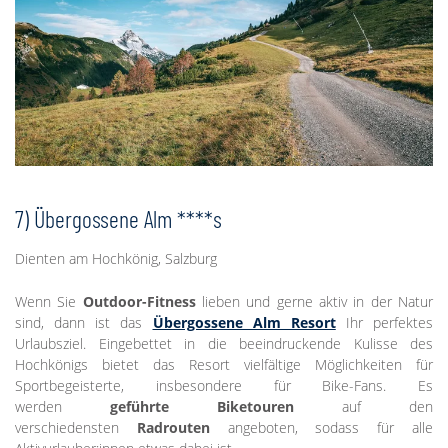
7) Übergossene Alm ****s
Dienten am Hochkönig, Salzburg
Wenn Sie
Outdoor-Fitness
lieben und gerne aktiv in der Natur
sind, dann ist das
Übergossene Alm Resort
Ihr perfektes
Urlaubsziel. Eingebettet in die beeindruckende Kulisse des
Hochkönigs bietet das Resort vielfältige Möglichkeiten für
Sportbegeisterte, insbesondere für Bike-Fans. Es
werden
geführte Biketouren
auf den
verschiedensten
Radrouten
angeboten, sodass für alle