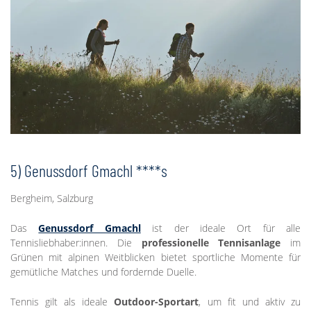
5) Genussdorf Gmachl ****s
Bergheim, Salzburg
Das
Genussdorf Gmachl
ist der ideale Ort für alle
Tennisliebhaber:innen. Die
professionelle Tennisanlage
im
Grünen mit alpinen Weitblicken bietet sportliche Momente für
gemütliche Matches und fordernde Duelle.
Tennis gilt als ideale
Outdoor-Sportart
, um fit und aktiv zu