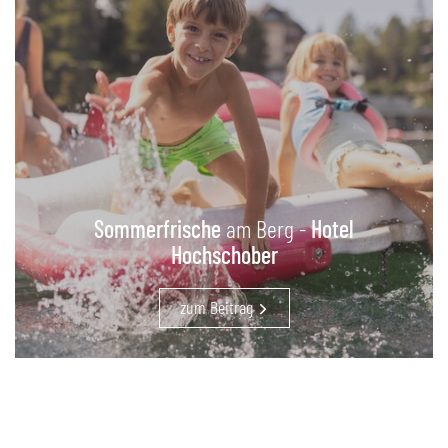
Sommerfrische
am Berg -
Hotel
Hochschober
zum Beitrag