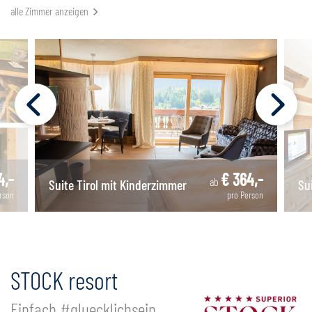
alle Zimmer anzeigen
4,-
€ 364,-
ab
Suite Tirol mit Kinderzimmer
Su
rson
pro Person
STOCK resort
Einfach #gluecklichsein