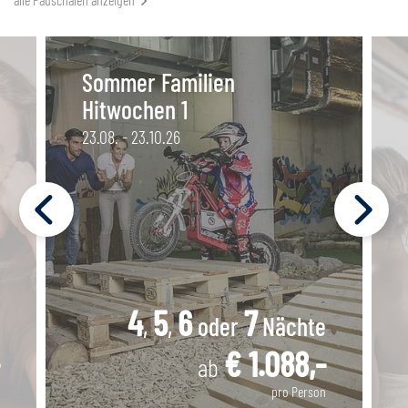
Sommer Familien
Hitwochen 1
23.08. - 23.10.26
4
5
6
7
,
,
oder
Nächte
€ 1.088,-
ab
pro Person