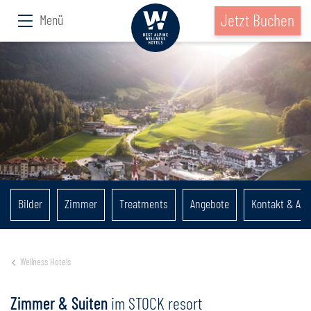
Jetzt Buchen
Menü
Bilder
Zimmer
Treatments
Angebote
Kontakt & Anr
Wellness Hotels
Zimmer & Suiten
im STOCK resort