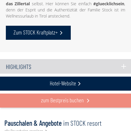
das Zillertal
selbst. Hier können Sie einfach
#gluecklichsein
,
denn der Esprit und die Authentizität der Familie Stock ist im
Wellnessurlaub in Tirol ansteckend.
Zum STOCK Kraftplatz+
HIGHLIGHTS
Hotel-Website
zum Bestpreis buchen
Pauschalen & Angebote
im STOCK resort
alle Pauschalen anzeigen