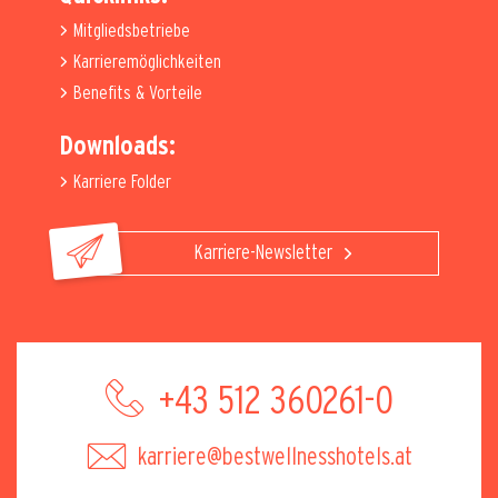
Mitgliedsbetriebe
Karrieremöglichkeiten
Benefits & Vorteile
Downloads:
Karriere Folder
Karriere-Newsletter
+43 512 360261-0
karriere@bestwellnesshotels.at