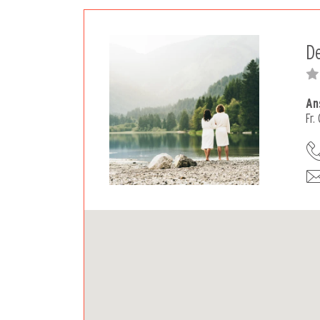
D
An
Fr.