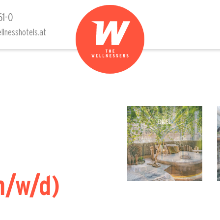
61-0
llnesshotels.at
m/w/d)