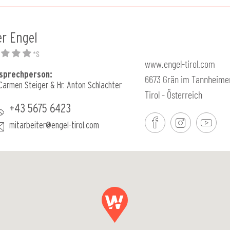
er Engel
*S
www.engel-tirol.com
sprechperson:
6673 Grän im Tannheimer
 Carmen Steiger & Hr. Anton Schlachter
Tirol - Österreich
+43 5675 6423
mitarbeiter@engel-tirol.com