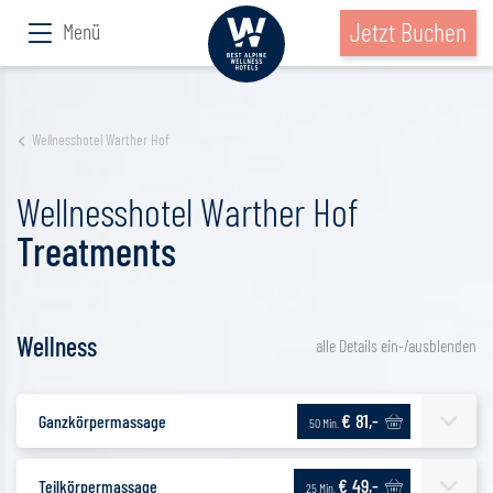
Jetzt Buchen
Menü
Wellnesshotel Warther Hof
Wellnesshotel Warther Hof
Treatments
Wellness
alle Details ein-/ausblenden
€ 81,-
Ganzkörpermassage
50 Min.
€ 49,-
Teilkörpermassage
25 Min.