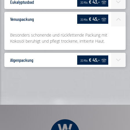
€ 43,-
Eukalyptusbad
30 Min.
€ 45,-
Venuspackung
30 Min.
Besonders schonende und rückfettende Packung mit
Kokosöl beruhigt und pflegt trockene, irritierte Haut.
€ 45,-
Algenpackung
30 Min.