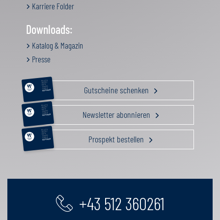
Karriere Folder
Downloads:
Katalog & Magazin
Presse
RELAX &
BEAUTY
AKTIV
Gutscheine schenken
GENUSS
FAMILIE
GUTSCHEIN
RELAX &
BEAUTY
AKTIV
Newsletter abonnieren
GENUSS
FAMILIE
GUTSCHEIN
RELAX &
BEAUTY
AKTIV
Prospekt bestellen
GENUSS
FAMILIE
GUTSCHEIN
+43 512 360261