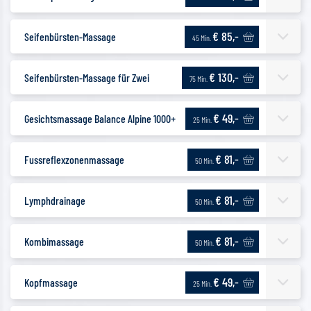
€ 85,-
Seifenbürsten-Massage
45 Min.
€ 130,-
Seifenbürsten-Massage für Zwei
75 Min.
€ 49,-
Gesichtsmassage Balance Alpine 1000+
25 Min.
€ 81,-
Fussreflexzonenmassage
50 Min.
€ 81,-
Lymphdrainage
50 Min.
€ 81,-
Kombimassage
50 Min.
€ 49,-
Kopfmassage
25 Min.