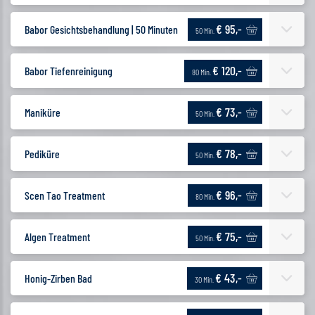
€ 95,-
Babor Gesichtsbehandlung | 50 Minuten
50 Min.
€ 120,-
Babor Tiefenreinigung
80 Min.
€ 73,-
Maniküre
50 Min.
€ 78,-
Pediküre
50 Min.
€ 96,-
Scen Tao Treatment
80 Min.
€ 75,-
Algen Treatment
50 Min.
€ 43,-
Honig-Zirben Bad
30 Min.