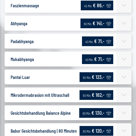
€ 86,-
Faszienmassage
45 Min.
€ 141,-
Abhyanga
80 Min.
€ 71,-
Padabhyanga
40 Min.
€ 71,-
Mukabhyanga
40 Min.
€ 123,-
Pantai Luar
65 Min.
€ 162,-
Mikrodermabrasion mit Ultraschall
90 Min.
€ 130,-
Gesichtsbehandlung Balance Alpine
80 Min.
€ 120,-
Babor Gesichtsbehandlung | 80 Minuten
80 Min.