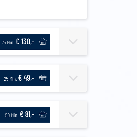
€ 130,-
75 Min.
€ 49,-
25 Min.
€ 81,-
50 Min.