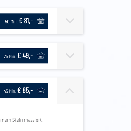
€ 81,-
50 Min.
€ 49,-
25 Min.
€ 85,-
45 Min.
rmem Stein massiert.