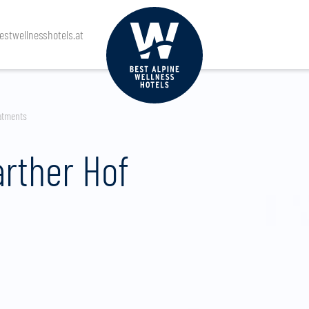
stwellnesshotels.at
atments
arther Hof