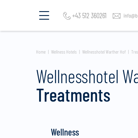
+43 512 360261
info@be
Home
Wellness Hotels
Wellnesshotel Warther Hof
Tre
Wellnesshotel W
Treatments
Wellness