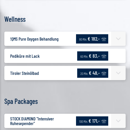
Wellness
€ 182,-
!QMS Pure Oxygen Behandlung
80 Min.
€ 83,-
Pediküre mit Lack
60 Min.
€ 48,-
Tiroler Steinölbad
20 Min.
Spa Packages
STOCK DIAMOND "Intensiver
€ 171,-
100 Min.
Ruhesepender"