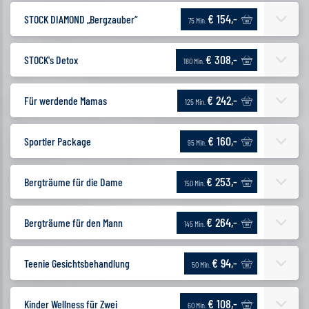
€ 154,-
STOCK DIAMOND „Bergzauber“
75 Min.
€ 308,-
STOCK's Detox
180 Min.
€ 242,-
Für werdende Mamas
125 Min.
€ 160,-
Sportler Package
95 Min.
€ 253,-
Bergträume für die Dame
150 Min.
€ 264,-
Bergträume für den Mann
145 Min.
€ 94,-
Teenie Gesichtsbehandlung
50 Min.
€ 108,-
Kinder Wellness für Zwei
60 Min.