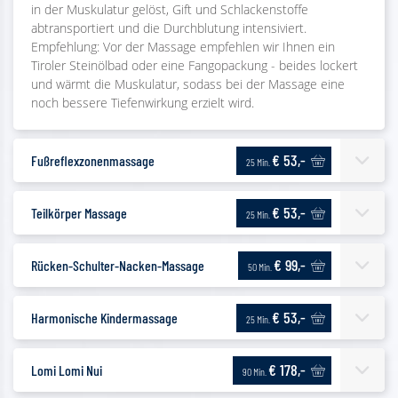
in der Muskulatur gelöst, Gift und Schlackenstoffe
abtransportiert und die Durchblutung intensiviert.
Empfehlung: Vor der Massage empfehlen wir Ihnen ein
Tiroler Steinölbad oder eine Fangopackung - beides lockert
und wärmt die Muskulatur, sodass bei der Massage eine
noch bessere Tiefenwirkung erzielt wird.
€ 53,-
Fußreflexzonenmassage
25 Min.
€ 53,-
Teilkörper Massage
25 Min.
€ 99,-
Rücken-Schulter-Nacken-Massage
50 Min.
€ 53,-
Harmonische Kindermassage
25 Min.
€ 178,-
Lomi Lomi Nui
90 Min.