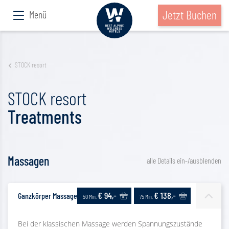
Jetzt Buchen
Menü
STOCK resort
STOCK resort
Treatments
Massagen
alle Details ein-/ausblenden
€ 94,-
€ 138,-
Ganzkörper Massage
50 Min.
75 Min.
Bei der klassischen Massage werden Spannungszustände