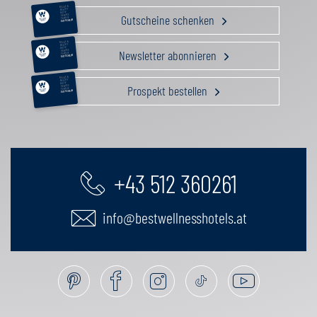
RELAX &
BEAUTY
AKTIV
Gutscheine schenken
GENUSS
FAMILIE
GUTSCHEIN
RELAX &
BEAUTY
AKTIV
Newsletter abonnieren
GENUSS
FAMILIE
GUTSCHEIN
RELAX &
BEAUTY
AKTIV
Prospekt bestellen
GENUSS
FAMILIE
GUTSCHEIN
+43 512 360261
info@bestwellnesshotels.at