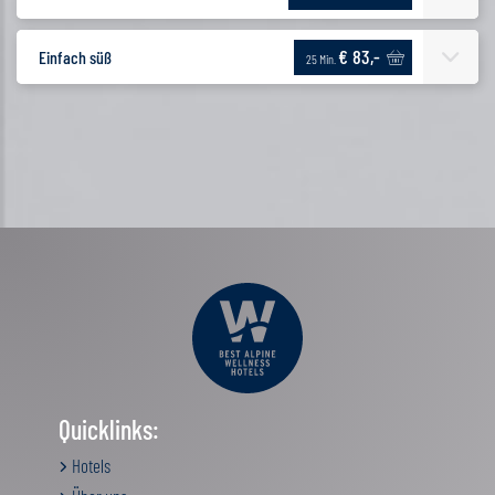
€ 83,-
Einfach süß
25 Min.
Quicklinks:
Hotels