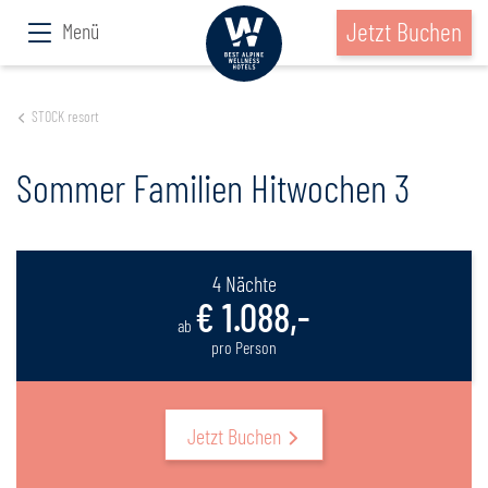
Jetzt Buchen
Menü
STOCK resort
Sommer Familien Hitwochen 3
4 Nächte
€ 1.088,-
ab
pro Person
Jetzt Buchen