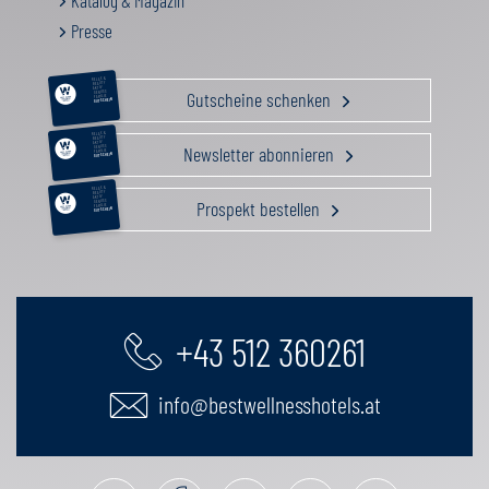
Katalog & Magazin
Presse
RELAX &
BEAUTY
AKTIV
Gutscheine schenken
GENUSS
FAMILIE
GUTSCHEIN
RELAX &
BEAUTY
AKTIV
Newsletter abonnieren
GENUSS
FAMILIE
GUTSCHEIN
RELAX &
BEAUTY
AKTIV
Prospekt bestellen
GENUSS
FAMILIE
GUTSCHEIN
+43 512 360261
info@bestwellnesshotels.at