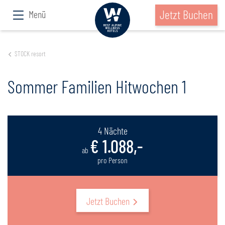
Jetzt Buchen
Menü
STOCK resort
Sommer Familien Hitwochen 1
4 Nächte
€ 1.088,-
ab
pro Person
Jetzt Buchen