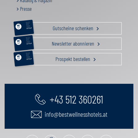
Katalog & Magazin
Presse
RELAX &
BEAUTY
AKTIV
Gutscheine schenken
GENUSS
FAMILIE
GUTSCHEIN
RELAX &
BEAUTY
AKTIV
Newsletter abonnieren
GENUSS
FAMILIE
GUTSCHEIN
RELAX &
BEAUTY
AKTIV
Prospekt bestellen
GENUSS
FAMILIE
GUTSCHEIN
+43 512 360261
info@bestwellnesshotels.at