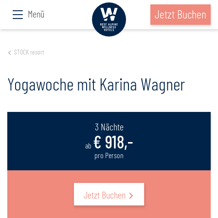
Jetzt Buchen
Menü
STOCK resort
Yogawoche mit Karina Wagner
3 Nächte
€ 918,-
ab
pro Person
Jetzt Buchen