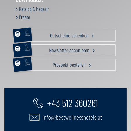
Katalog & Magazin
Presse
RELAX &
BEAUTY
AKTIV
Gutscheine schenken
GENUSS
FAMILIE
GUTSCHEIN
RELAX &
BEAUTY
AKTIV
Newsletter abonnieren
GENUSS
FAMILIE
GUTSCHEIN
RELAX &
BEAUTY
AKTIV
Prospekt bestellen
GENUSS
FAMILIE
GUTSCHEIN
+43 512 360261
info@bestwellnesshotels.at