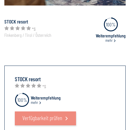
STOCK resort
100%
*S
Finkenberg / Tirol / Österreich
Weiterempfehlung
mehr
STOCK resort
*S
Weiterempfehlung
100%
mehr
Verfügbarkeit prüfen