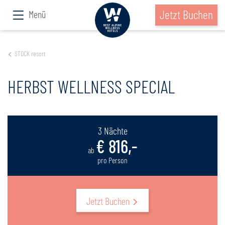
Jetzt Buchen
Menü
STOCK resort
HERBST WELLNESS SPECIAL
3 Nächte
€ 816,-
ab
pro Person
Jetzt Buchen