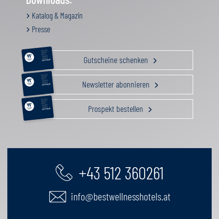
Katalog & Magazin
Presse
RELAX &
BEAUTY
AKTIV
Gutscheine schenken
GENUSS
FAMILIE
GUTSCHEIN
RELAX &
BEAUTY
AKTIV
Newsletter abonnieren
GENUSS
FAMILIE
GUTSCHEIN
RELAX &
BEAUTY
AKTIV
Prospekt bestellen
GENUSS
FAMILIE
GUTSCHEIN
+43 512 360261
info@bestwellnesshotels.at