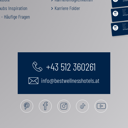
GUTSCHEIN
ubs Inspiration
Karriere Folder
RELAX &
BEAUTY
AKTIV
GENUSS
FAMILIE
 - Häufige Fragen
GUTSCHEIN
RELAX &
BEAUTY
AKTIV
GENUSS
FAMILIE
GUTSCHEIN
+43 512 360261
info@bestwellnesshotels.at