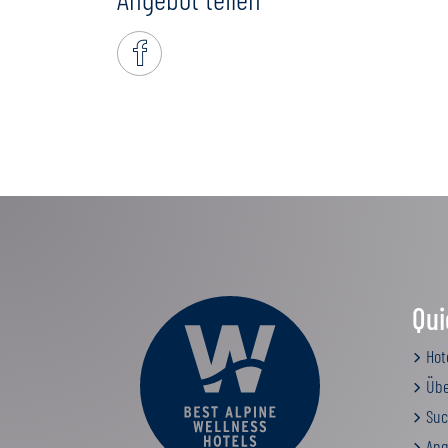
Qui
Hot
Übe
Suc
Ang