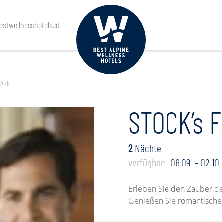
Anreise
Abreise
Personen
stwellnesshotels.at
TAGE
STOCK’s 
2
Nächte
verfügbar:
06.09. - 02.10
Erleben Sie den Zauber der
Genießen Sie romantische H