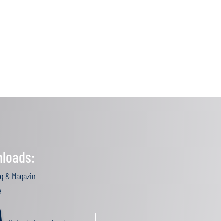
loads:
g & Magazin
e