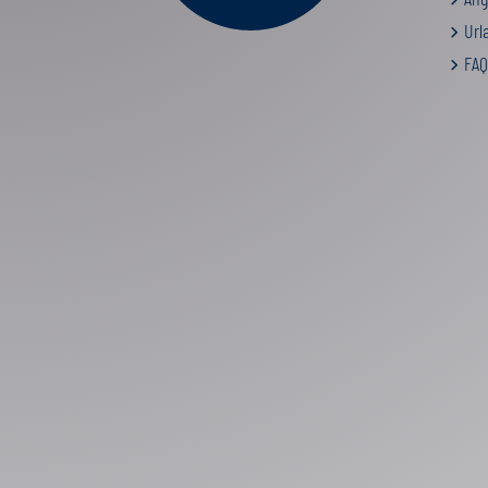
Urla
FAQ