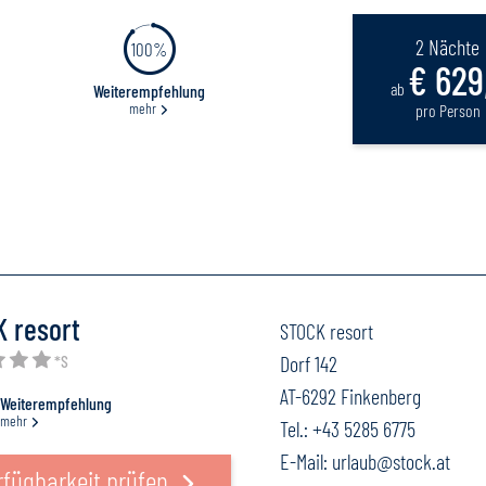
2 Nächte
100%
€ 629
ab
Weiterempfehlung
mehr
pro Person
 resort
STOCK resort
*S
Dorf 142
AT-6292 Finkenberg
Weiterempfehlung
mehr
Tel.:
+43 5285 6775
E-Mail:
urlaub@stock.at
rfügbarkeit prüfen