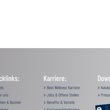
cklinks:
Karriere:
Down
els
Best Wellness Karriere
Katalo
r uns
Jobs & Offene Stellen
Press
hen & Buchen
Benefits & Vorteile
RELAX &
BEAUTY
ebote
Karrieremöglichkeiten
AKTIV
GENUSS
FAMILIE