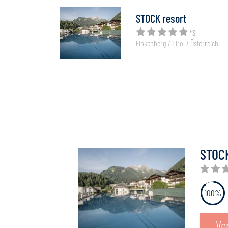
STOCK resort
*S
Finkenberg / Tirol / Österreich
STOCK
100%
Ve