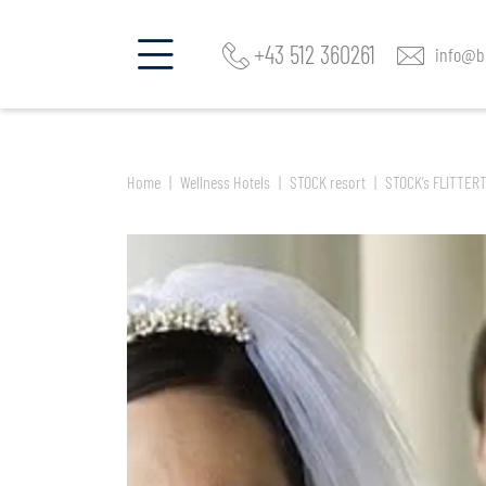
jetzt Zimmer & Angebote finden im
STOCK resort
+43 512 360261
info@be
Home
Wellness Hotels
STOCK resort
STOCK’s FLITTER