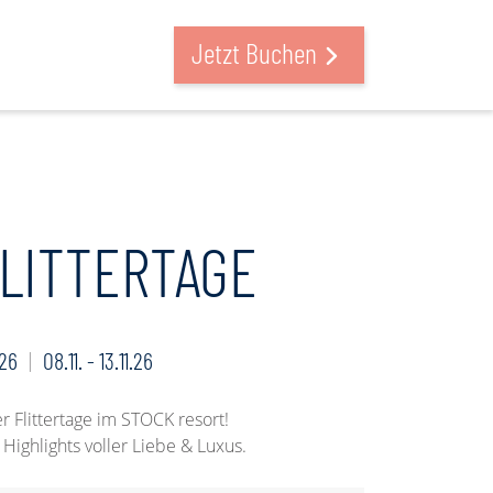
suchen & buchen
Jetzt Buchen
FLITTERTAGE
.26
08.11. - 13.11.26
 Flittertage im STOCK resort!
ighlights voller Liebe & Luxus.