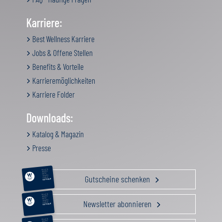
Karriere:
Best Wellness Karriere
Jobs & Offene Stellen
Benefits & Vorteile
Karrieremöglichkeiten
Karriere Folder
Downloads:
Katalog & Magazin
Presse
RELAX &
BEAUTY
AKTIV
Gutscheine schenken
GENUSS
FAMILIE
GUTSCHEIN
RELAX &
BEAUTY
AKTIV
Newsletter abonnieren
GENUSS
FAMILIE
GUTSCHEIN
RELAX &
BEAUTY