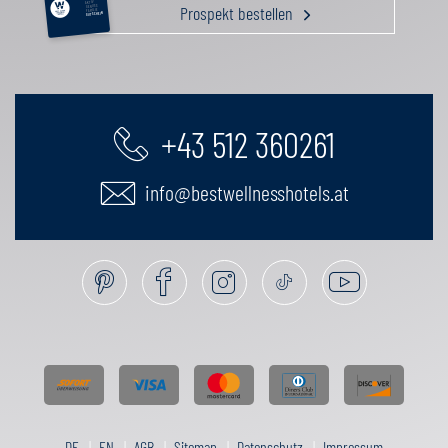
AKTIV
Prospekt bestellen
GENUSS
FAMILIE
GUTSCHEIN
+43 512 360261
info@bestwellnesshotels.at
DE
EN
AGB
Sitemap
Datenschutz
Impressum