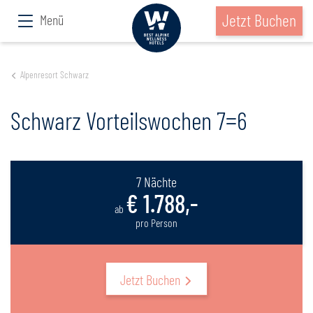
Jetzt Buchen
Menü
Alpenresort Schwarz
Schwarz Vorteilswochen 7=6
7 Nächte
€ 1.788,-
ab
pro Person
Jetzt Buchen