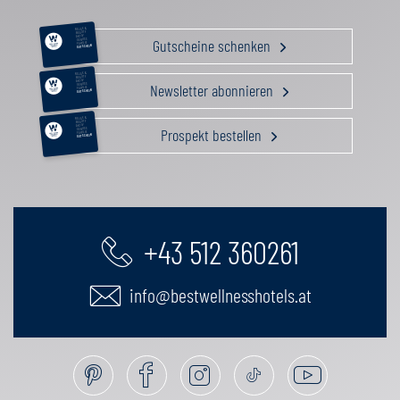
RELAX &
BEAUTY
AKTIV
Gutscheine schenken
GENUSS
FAMILIE
GUTSCHEIN
RELAX &
BEAUTY
AKTIV
Newsletter abonnieren
GENUSS
FAMILIE
GUTSCHEIN
RELAX &
BEAUTY
AKTIV
Prospekt bestellen
GENUSS
FAMILIE
GUTSCHEIN
+43 512 360261
info@bestwellnesshotels.at