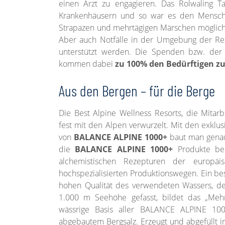
einen Arzt zu engagieren. Das Rolwaling Ta
Krankenhäusern und so war es den Mensch
Strapazen und mehrtägigen Märschen möglich,
Aber auch Notfälle in der Umgebung der Reso
unterstützt werden. Die Spenden bzw. der
kommen dabei
zu 100% den Bedürftigen z
Aus den Bergen – für die Berge
Die Best Alpine Wellness Resorts, die Mita
fest mit den Alpen verwurzelt. Mit den exklus
von
BALANCE ALPINE 1000+
baut man genau
die
BALANCE ALPINE 1000+
Produkte be
alchemistischen Rezepturen der europäi
hochspezialisierten Produktionswegen. Ein b
hohen Qualität des verwendeten Wassers, de
1.000 m Seehöhe gefasst, bildet das „Mehrn
wässrige Basis aller BALANCE ALPINE 10
abgebautem Bergsalz. Erzeugt und abgefüllt 