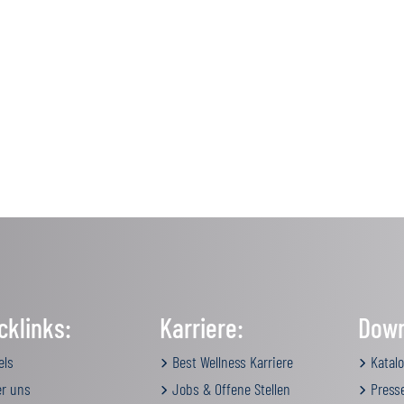
cklinks:
Karriere:
Down
els
Best Wellness Karriere
Katalo
r uns
Jobs & Offene Stellen
Press