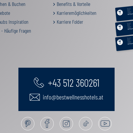
hen & Buchen
Benefits & Vorteile
RELAX &
BEAUTY
ebote
Karrieremöglichkeiten
AKTIV
GENUSS
FAMILIE
GUTSCHEIN
ubs Inspiration
Karriere Folder
RELAX &
BEAUTY
AKTIV
GENUSS
FAMILIE
 - Häufige Fragen
GUTSCHEIN
RELAX &
BEAUTY
AKTIV
GENUSS
FAMILIE
GUTSCHEIN
+43 512 360261
info@bestwellnesshotels.at