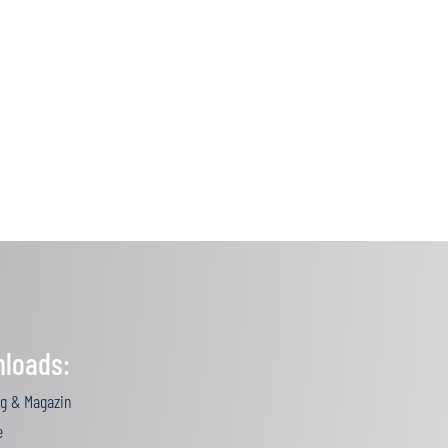
loads:
g & Magazin
e