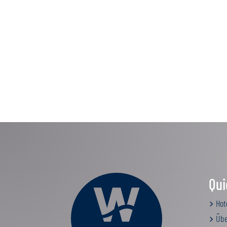
Qui
Hot
Übe