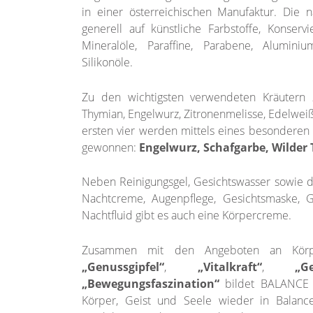
in einer österreichischen Manufaktur. Die n
generell auf künstliche Farbstoffe, Konserv
Mineralöle, Paraffine, Parabene, Alumini
Silikonöle.
Zu den wichtigsten verwendeten Kräutern 
Thymian, Engelwurz, Zitronenmelisse, Edelwei
ersten vier werden mittels eines besonderen
gewonnen:
Engelwurz, Schafgarbe, Wilde
Neben Reinigungsgel, Gesichtswasser sowie 
Nachtcreme, Augenpflege, Gesichtsmaske, 
Nachtfluid gibt es auch eine Körpercreme.
Zusammen mit den Angeboten an Körpe
„Genussgipfel“
,
„Vitalkraft“
,
„G
„Bewegungsfaszination“
bildet BALANCE 
Körper, Geist und Seele wieder in Balan