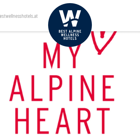
stwellnesshotels.at