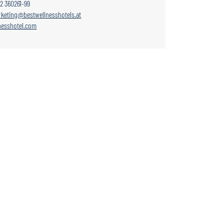
12 360261-99
keting@bestwellnesshotels.at
esshotel.com