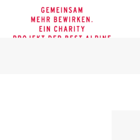
Anreise
Abreise
Per