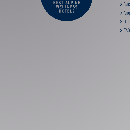
Suc
Ang
Urla
FAQ