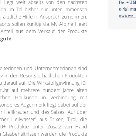
l liegt weit abseits von den nächsten
Fax: +43 5
e-Mail:
mar
en im Tal bisher nur unter immensen
www.welln
 ärztliche Hilfe in Anspruch zu nehmen.
rts sollen künftig via My Alpine Heart
 Anteil aus dem Verkauf der Produkte
ugute
.
rbeiterInnen und UnternehmerInnen sind
iv in den Resorts erhältlichen Produkten
 darauf auf: Die Wirkstoffgewinnung für
ruht auf mehrere hundert Jahre alten
schen Heilkunde in Verbindung mit
esonderes Augenmerk liegt dabei auf der
r Heilkräuter und des Salzes. Auf über
er Heilwasser“ aus Brixen, Tirol, die
00+ Produkte unter Zusatz von Hand
in Glasbehältnissen werden die Produkte