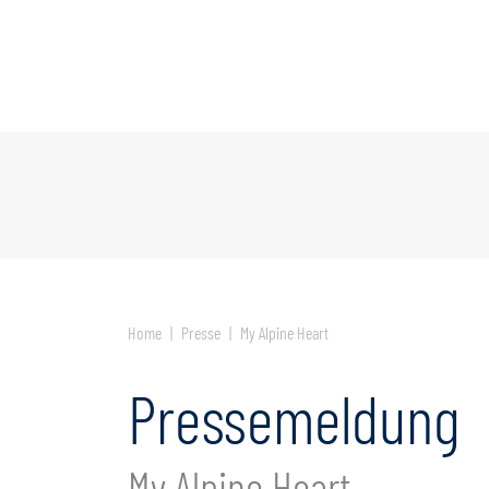
Jetzt
anfragen
Fragen Sie mehrere Hotels an!
Home
Presse
My Alpine Heart
Pressemeldung
My Alpine Heart