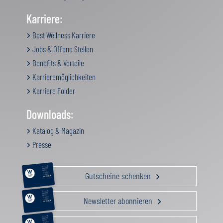
Karriere:
Best Wellness Karriere
Jobs & Offene Stellen
Benefits & Vorteile
Karrieremöglichkeiten
Karriere Folder
Downloads:
Katalog & Magazin
Presse
RELAX &
BEAUTY
AKTIV
Gutscheine schenken
GENUSS
FAMILIE
GUTSCHEIN
RELAX &
BEAUTY
AKTIV
Newsletter abonnieren
GENUSS
FAMILIE
GUTSCHEIN
RELAX &
BEAUTY
AKTIV
GENUSS