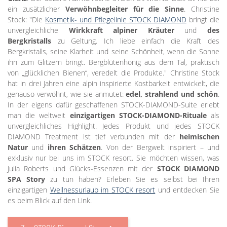
ein zusätzlicher
Verwöhnbegleiter für die Sinne
. Christine
Stock: "Die
Kosmetik- und Pflegelinie STOCK DIAMOND
bringt die
unvergleichliche
Wirkkraft alpiner Kräuter
und
des
Bergkristalls
zu Geltung. Ich liebe einfach die Kraft des
Bergkristalls, seine Klarheit und seine Schönheit, wenn die Sonne
ihn zum Glitzern bringt. Bergblütenhonig aus dem Tal, praktisch
von „glücklichen Bienen“, veredelt die Produkte." Christine Stock
hat in drei Jahren eine alpin inspirierte Kostbarkeit entwickelt, die
genauso verwöhnt, wie sie anmutet:
edel, strahlend und schön
.
In der eigens dafür geschaffenen STOCK-DIAMOND-Suite erlebt
man die weltweit
einzigartigen STOCK-DIAMOND-Rituale
als
unvergleichliches Highlight. Jedes Produkt und jedes STOCK
DIAMOND Treatment ist tief verbunden mit der
heimischen
Natur
und
ihren Schätzen
. Von der Bergwelt inspiriert – und
exklusiv nur bei uns im STOCK resort. Sie möchten wissen, was
Julia Roberts und Glücks-Essenzen mit der
STOCK DIAMOND
SPA Story
zu tun haben? Erleben Sie es selbst bei Ihren
einzigartigen
Wellnessurlaub im STOCK resort
und entdecken Sie
es beim Blick auf den Link.