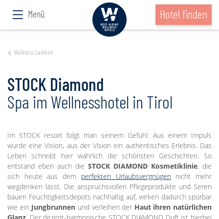
Hotel finden
Menü
Wellness Lexikon
STOCK Diamond
Spa im Wellnesshotel in Tirol
Im STOCK resort folgt man seinem Gefühl. Aus einem Impuls
wurde eine Vision, aus der Vision ein authentisches Erlebnis. Das
Leben schreibt hier wahrlich die schönsten Geschichten. So
entstand eben auch die
STOCK DIAMOND Kosmetiklinie
, die
sich heute aus dem
perfekten Urlaubsvergnügen
nicht mehr
wegdenken lässt. Die anspruchsvollen Pflegeprodukte und Seren
bauen Feuchtigkeitsdepots nachhaltig auf, wirken dadurch spürbar
wie ein
Jungbrunnen
und verleihen der
Haut ihren natürlichen
Glanz
. Der dezent-harmonische STOCK DIAMOND Duft ist hierbei