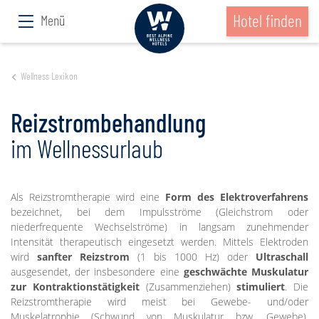
Hotel finden
Menü
Wellness Lexikon
Reizstrombehandlung
im Wellnessurlaub
Als Reizstromtherapie wird eine
Form des Elektroverfahrens
bezeichnet, bei dem Impulsströme (Gleichstrom oder
niederfrequente Wechselströme) in langsam zunehmender
Intensität therapeutisch eingesetzt werden. Mittels Elektroden
wird
sanfter Reizstrom
(1 bis 1000 Hz) oder
Ultraschall
ausgesendet, der insbesondere eine
geschwächte Muskulatur
zur Kontraktionstätigkeit
(Zusammenziehen)
stimuliert
. Die
Reizstromtherapie wird meist bei Gewebe- und/oder
Muskelatrophie (Schwund von Muskulatur bzw. Gewebe),