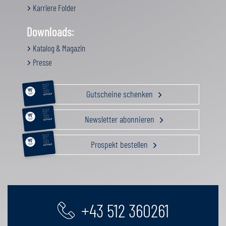
Karriere Folder
Downloads:
Katalog & Magazin
Presse
RELAX &
BEAUTY
AKTIV
Gutscheine schenken
GENUSS
FAMILIE
GUTSCHEIN
RELAX &
BEAUTY
AKTIV
Newsletter abonnieren
GENUSS
FAMILIE
GUTSCHEIN
RELAX &
BEAUTY
AKTIV
Prospekt bestellen
GENUSS
FAMILIE
GUTSCHEIN
+43 512 360261