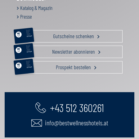
Katalog & Magazin
Presse
RELAX &
BEAUTY
AKTIV
Gutscheine schenken
GENUSS
FAMILIE
GUTSCHEIN
RELAX &
BEAUTY
AKTIV
Newsletter abonnieren
GENUSS
FAMILIE
GUTSCHEIN
RELAX &
BEAUTY
AKTIV
Prospekt bestellen
GENUSS
FAMILIE
GUTSCHEIN
+43 512 360261
info@bestwellnesshotels.at