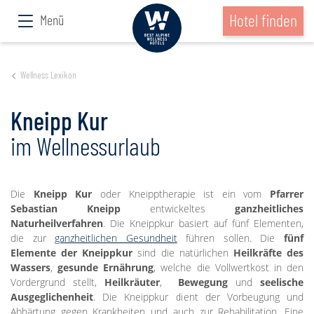
Hotel finden
Menü
Wellness Lexikon
Kneipp Kur
im Wellnessurlaub
Die
Kneipp Kur
oder Kneipptherapie ist ein vom
Pfarrer
Sebastian Kneipp
entwickeltes
ganzheitliches
Naturheilverfahren
. Die Kneippkur basiert auf fünf Elementen,
die zur
ganzheitlichen Gesundheit
führen sollen. Die
fünf
Elemente der Kneippkur
sind die natürlichen
Heilkräfte des
Wassers
,
gesunde Ernährung
, welche die Vollwertkost in den
Vordergrund stellt,
Heilkräuter
,
Bewegung
und
seelische
Ausgeglichenheit
. Die Kneippkur dient der Vorbeugung und
Abhärtung gegen Krankheiten und auch zur Rehabilitation. Eine