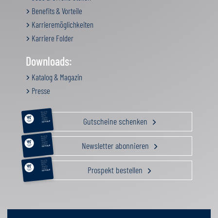
Benefits & Vorteile
Karrieremöglichkeiten
Karriere Folder
Downloads:
Katalog & Magazin
Presse
RELAX &
BEAUTY
AKTIV
Gutscheine schenken
GENUSS
FAMILIE
GUTSCHEIN
RELAX &
BEAUTY
AKTIV
Newsletter abonnieren
GENUSS
FAMILIE
GUTSCHEIN
RELAX &
BEAUTY
AKTIV
Prospekt bestellen
GENUSS
FAMILIE
GUTSCHEIN