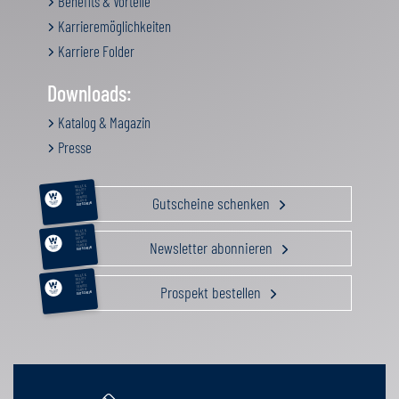
Benefits & Vorteile
Karrieremöglichkeiten
Karriere Folder
Downloads:
Katalog & Magazin
Presse
RELAX &
BEAUTY
AKTIV
Gutscheine schenken
GENUSS
FAMILIE
GUTSCHEIN
RELAX &
BEAUTY
AKTIV
Newsletter abonnieren
GENUSS
FAMILIE
GUTSCHEIN
RELAX &
BEAUTY
AKTIV
Prospekt bestellen
GENUSS
FAMILIE
GUTSCHEIN