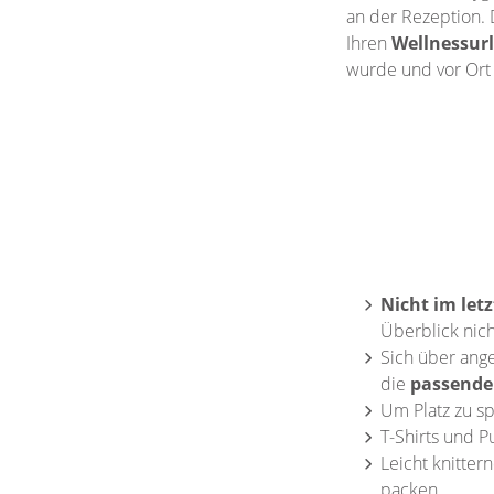
an der Rezeption. 
Ihren
Wellnessur
wurde und vor Ort 
Nicht im le
Überblick nich
Sich über an
die
passende
Um Platz zu s
T-Shirts und P
Leicht knitter
packen