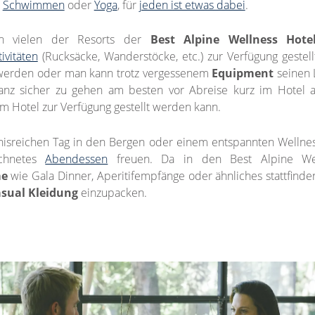
,
Schwimmen
oder
Yoga
, für
jeden ist etwas dabei
.
 in vielen der Resorts der
Best Alpine Wellness Hote
ivitäten
(Rucksäcke, Wanderstöcke, etc.) zur Verfügung gestell
 werden oder man kann trotz vergessenem
Equipment
seinen 
nz sicher zu gehen am besten vor Abreise kurz im Hotel 
m Hotel zur Verfügung gestellt werden kann.
isreichen Tag in den Bergen oder einem entspannten Wellnes
ichnetes
Abendessen
freuen. Da in den Best Alpine Wel
me
wie Gala Dinner, Aperitifempfänge oder ähnliches stattfinden
asual Kleidung
einzupacken.