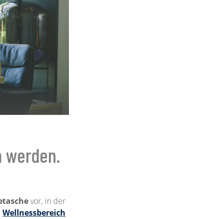
n werden.
etasche
vor, in der
m
Wellnessbereich