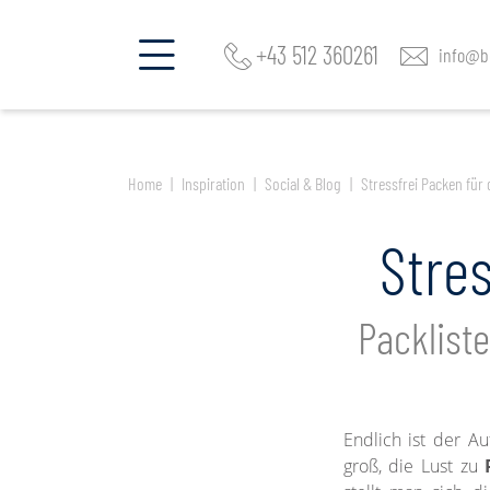
Fragen Sie mehrere Hotels an!
+43 512 360261
info@be
Home
Inspiration
Social & Blog
Stressfrei Packen für
Stre
Packlist
Endlich ist der Au
groß, die Lust zu