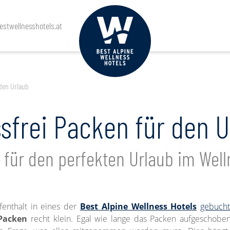
stwellnesshotels.at
 den Urlaub
ssfrei Packen für den U
e für den perfekten Urlaub im Well
fenthalt in eines der
Best Alpine Wellness Hotels
gebuch
Packen
recht klein. Egal wie lange das Packen aufgeschobe