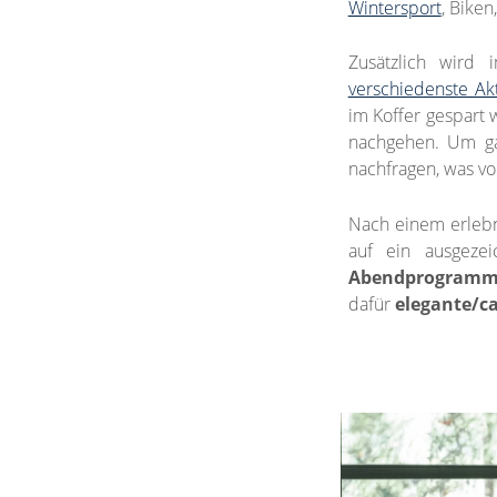
Wintersport
, Biken
Zusätzlich wird
verschiedenste Akt
im Koffer gespart
nachgehen. Um ga
nachfragen, was vo
Nach einem erlebn
auf ein ausgeze
Abendprogram
dafür
elegante/c