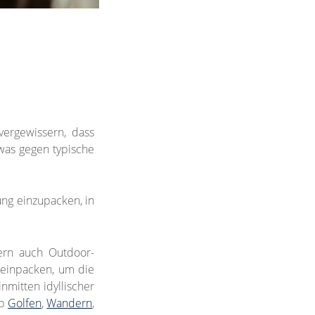
ergewissern, dass
was gegen typische
ung einzupacken, in
ern auch Outdoor-
g
einpacken, um die
nmitten idyllischer
ob
Golfen
,
Wandern
,