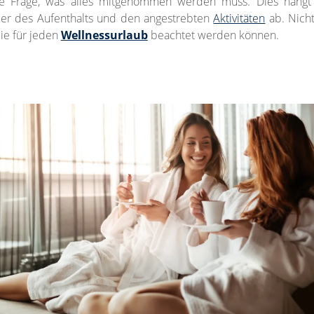
die Frage, was alles mitgenommen werden muss. Dies hängt
uer des Aufenthalts und den angestrebten
Aktivitäten
ab. Nicht
ie für jeden
Wellnessurlaub
beachtet werden können.