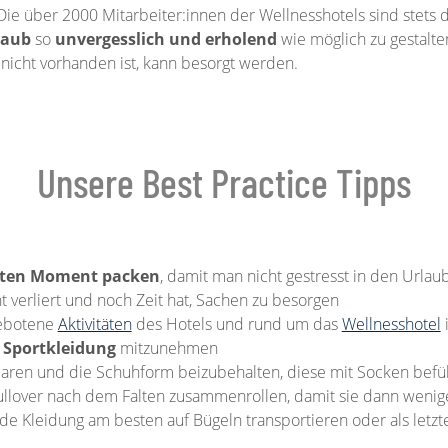
Die über 2000 Mitarbeiter:innen der Wellnesshotels sind stets
laub
so
unvergesslich und erholend
wie möglich zu gestalte
nicht vorhanden ist, kann besorgt werden.
Unsere Best Practice Tipps
tzten Moment packen
, damit man nicht gestresst in den Urlaub
t verliert und noch Zeit hat, Sachen zu besorgen
gebotene
Aktivitäten
des Hotels und rund um das
Wellnesshotel
 Sportkleidung
mitzunehmen
paren und die Schuhform beizubehalten, diese mit Socken befü
ullover nach dem Falten zusammenrollen, damit sie dann wenige
nde Kleidung am besten auf Bügeln transportieren oder als letzt