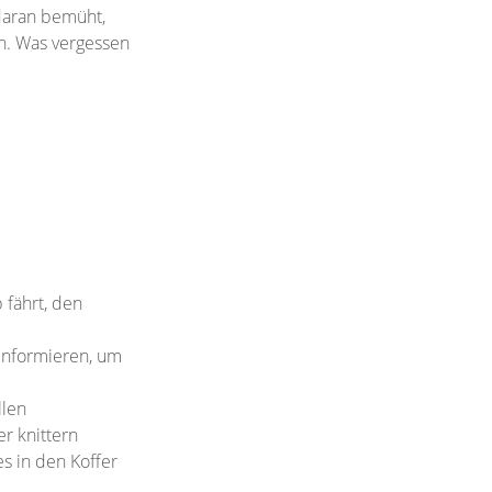
 daran bemüht,
n. Was vergessen
 fährt, den
informieren, um
llen
r knittern
es in den Koffer