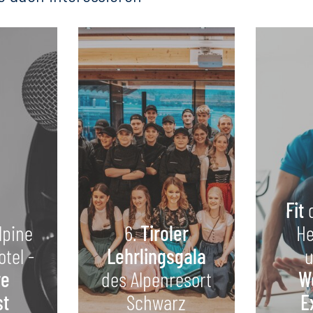
Fit
lpine
6.
Tiroler
He
otel -
Lehrlingsgala
u
re
des Alpenresort
W
st
Schwarz
E