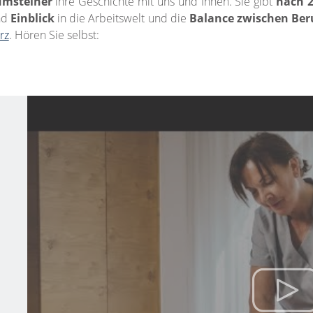
umsteiner
ihre Geschichte mit uns und Ihnen. Sie gibt
nach 2
nd
Einblick
in die Arbeitswelt und die
Balance zwischen Ber
rz
. Hören Sie selbst: