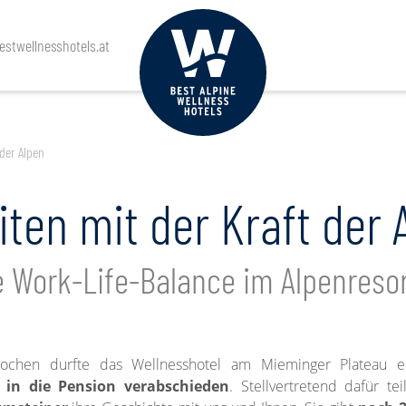
stwellnesshotels.at
 der Alpen
iten mit der Kraft der 
 Work-Life-Balance im Alpenreso
Wochen durfte das Wellnesshotel am Mieminger Plateau 
 in die Pension verabschieden
. Stellvertretend dafür tei