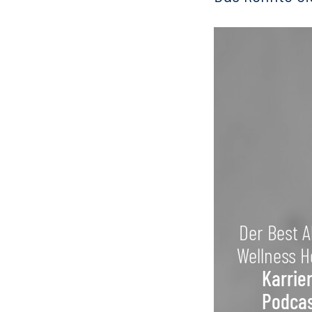
Der Best A
Wellness H
Karrie
Podca