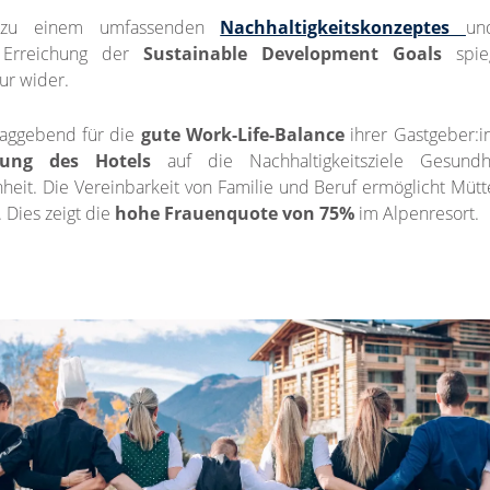
 zu einem umfassenden
Nachhaltigkeitskonzeptes
un
Erreichung der
Sustainable Development Goals
spie
r wider.
laggebend für die
gute Work-Life-Balance
ihrer Gastgeber:i
rung des Hotels
auf die Nachhaltigkeitsziele Gesundh
heit. Die Vereinbarkeit von Familie und Beruf ermöglicht Mütt
 Dies zeigt die
hohe Frauenquote von 75%
im Alpenresort.