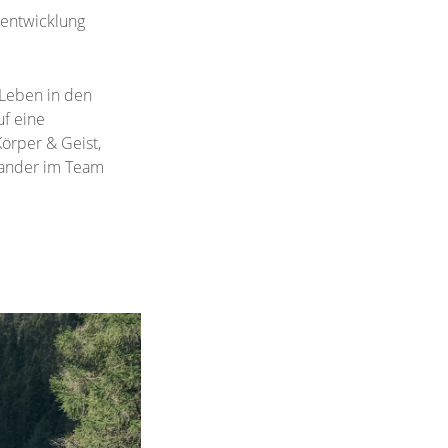
entwicklung
 Leben in den
uf eine
örper & Geist,
nander im Team