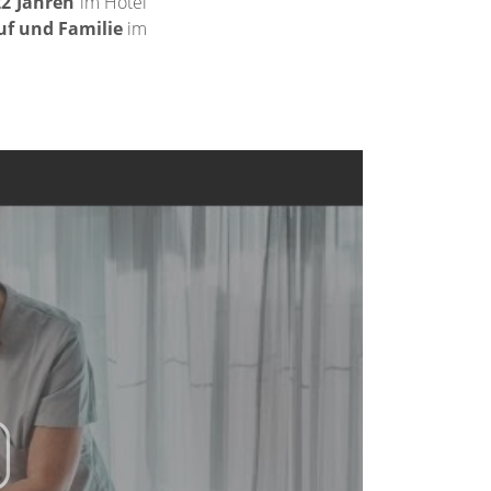
2 Jahren
im Hotel
uf und Familie
im