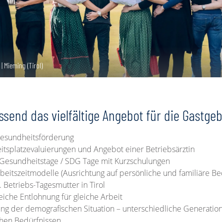
| Mieming (Tirol)
end das vielfältige Angebot für die Gastgeb
Gesundheitsförderung
itsplatzevaluierungen und Angebot einer Betriebsärztin
Gesundheitstage / SDG Tage mit Kurzschulungen
rbeitszeitmodelle (Ausrichtung auf persönliche und familiäre Be
 Betriebs-Tagesmutter in Tirol
eiche Entlohnung für gleiche Arbeit
ung der demografischen Situation – unterschiedliche Generatio
chen Bedürfnissen