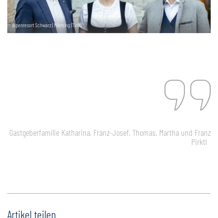
Alpenresort Schwarz | Mieming (Tirol)
Gastgeberfamilie Katharina, Franz-Josef, Thomas, Martha und Franz
Pirktl
Artikel teilen