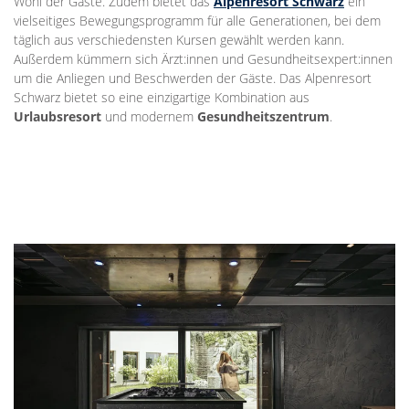
Wohl der Gäste. Zudem bietet das
Alpenresort Schwarz
ein
vielseitiges Bewegungsprogramm für alle Generationen, bei dem
täglich aus verschiedensten Kursen gewählt werden kann.
Außerdem kümmern sich Ärzt:innen und Gesundheitsexpert:innen
um die Anliegen und Beschwerden der Gäste. Das Alpenresort
Schwarz bietet so eine einzigartige Kombination aus
Urlaubsresort
und modernem
Gesundheitszentrum
.