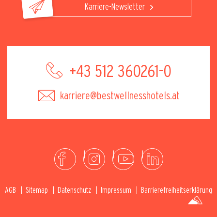
Karriere-Newsletter
+43 512 360261-0
karriere@bestwellnesshotels.at
AGB
Sitemap
Datenschutz
Impressum
Barrierefreiheitserklärung