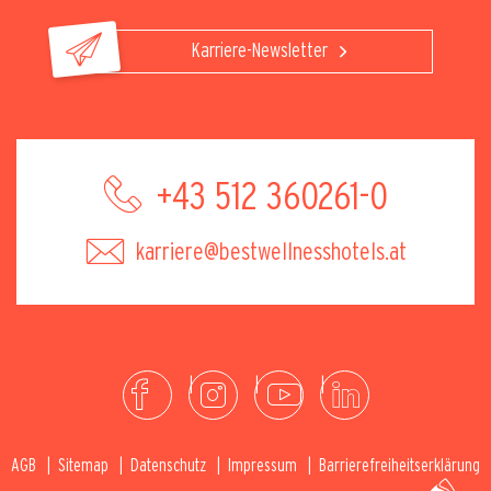
Karriere-Newsletter
+43 512 360261-0
karriere@bestwellnesshotels.at
AGB
Sitemap
Datenschutz
Impressum
Barrierefreiheitserklärung