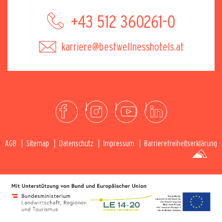
+43 512 360261-0
karriere@bestwellnesshotels.at
AGB
Sitemap
Datenschutz
Impressum
Barrierefreiheitserklärung