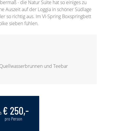
ermaß - die Natur Suite hat so einiges zu
ne Auszeit auf der Loggia in schöner Südlage
er so richtig aus. Im VI-Spring Boxspringbett
olke sieben fühlen.
, Quellwasserbrunnen und Teebar
€ 250,-
ab
pro Person