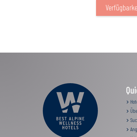
Verfügbarke
Qui
Hot
Übe
Suc
Ang