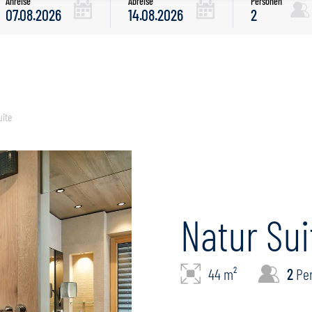
Anreise
Abreise
Personen
uite
Natur Sui
44 m²
2
Pe