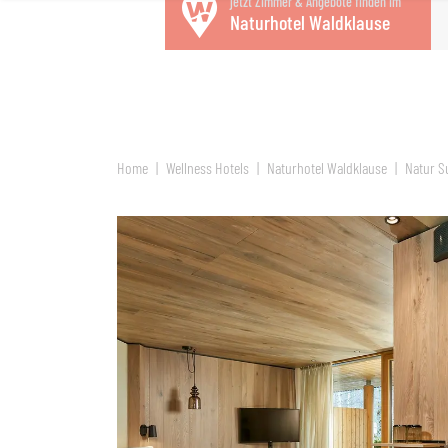
jetzt Zimmer & Angebote finden im
Naturhotel Waldklause
Home
Wellness Hotels
Naturhotel Waldklause
Natur S