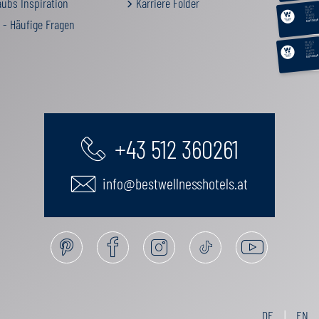
ubs Inspiration
Karriere Folder
RELAX &
BEAUTY
AKTIV
GENUSS
FAMILIE
 - Häufige Fragen
GUTSCHEIN
RELAX &
BEAUTY
AKTIV
GENUSS
FAMILIE
GUTSCHEIN
+43 512 360261
info@bestwellnesshotels.at
DE
EN