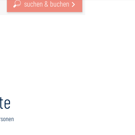
suchen & buchen
te
rsonen