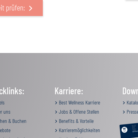
it prüfen:
cklinks:
Karriere:
Down
els
Best Wellness Karriere
Katalo
r uns
Jobs & Offene Stellen
Press
hen & Buchen
Benefits & Vorteile
RELAX &
BEAUTY
ebote
Karrieremöglichkeiten
AKTIV
GENUSS
FAMILIE
GUTSCHEIN