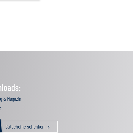
loads:
g & Magazin
e
Gutscheine schenken