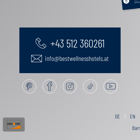
FAMILIE
GUTSCHEIN
+43 512 360261
info@bestwellnesshotels.at
DE
EN
Barr