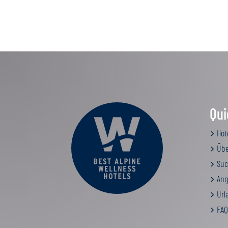
Qui
Hot
Übe
Suc
Ang
Urla
FAQ