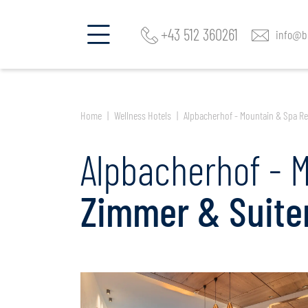
+43 512 360261
info@be
Home
Wellness Hotels
Alpbacherhof - Mountain & Spa Re
Alpbacherhof - 
Zimmer & Suite