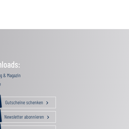
loads:
g & Magazin
e
Gutscheine schenken
Newsletter abonnieren