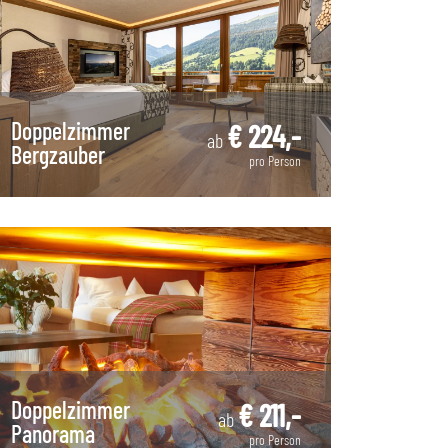
Doppelzimmer
€ 224,-
ab
Bergzauber
pro Person
Doppelzimmer
€ 211,-
ab
Panorama
pro Person