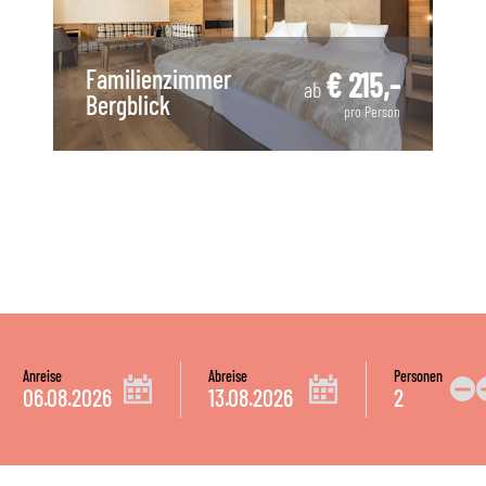
Familienzimmer
€ 215,-
ab
Bergblick
pro Person
Anreise
Abreise
Personen