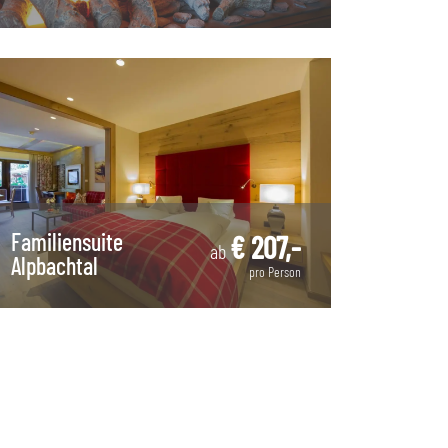
Familiensuite
€ 207,-
ab
Alpbachtal
pro Person