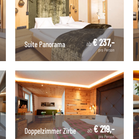
€ 237,-
Suite Panorama
ab
pro Person
€ 219,-
Doppelzimmer Zirbe
ab
pro Person