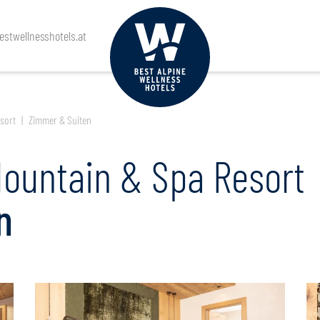
suchen & buchen
stwellnesshotels.at
sort
Zimmer & Suiten
Mountain & Spa Resort
n