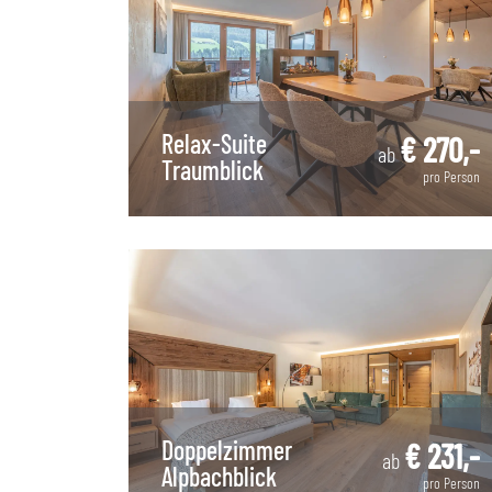
Relax-Suite
€ 270,-
ab
Traumblick
pro Person
Doppelzimmer
€ 231,-
ab
Alpbachblick
pro Person