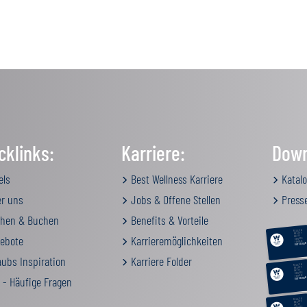
cklinks:
Karriere:
Down
els
Best Wellness Karriere
Katalo
r uns
Jobs & Offene Stellen
Press
hen & Buchen
Benefits & Vorteile
RELAX &
BEAUTY
ebote
Karrieremöglichkeiten
AKTIV
GENUSS
FAMILIE
GUTSCHEIN
ubs Inspiration
Karriere Folder
RELAX &
BEAUTY
AKTIV
GENUSS
FAMILIE
 - Häufige Fragen
GUTSCHEIN
RELAX &
BEAUTY
AKTIV
GENUSS