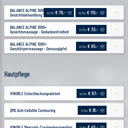
BALANCE ALPINE 1000+
€ 78,-
€ 115,-
50 Min.
80 Min.
Gesichtsbehandlung Vitalkraft
BALANCE ALPINE 1000+
€ 35,-
20 Min.
Gesichtsmassage - Gedankenfreiheit
BALANCE ALPINE 1000+
€ 85,-
60 Min.
Ganzkörpermassage - Genussgipfel
Hautpflege
€ 87,-
VINOBLE Entschlackungswickel
60 Min.
€ 91,-
QMS Anti-Cellulite Contouring
70 Min.
€ 45,-
VINOBLE Meersalz-Traubenkernpeeling
30 Min.