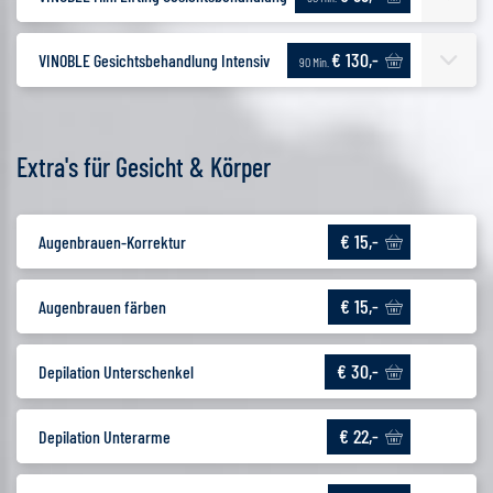
€ 130,-
VINOBLE Gesichtsbehandlung Intensiv
90 Min.
Extra's für Gesicht & Körper
€ 15,-
Augenbrauen-Korrektur
€ 15,-
Augenbrauen färben
€ 30,-
Depilation Unterschenkel
€ 22,-
Depilation Unterarme