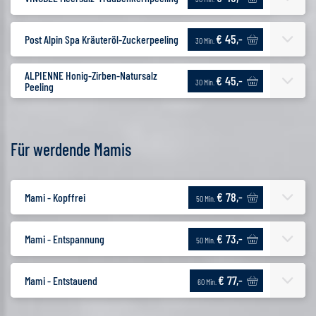
€ 45,-
Post Alpin Spa Kräuteröl-Zuckerpeeling
30 Min.
ALPIENNE Honig-Zirben-Natursalz
€ 45,-
30 Min.
Peeling
Für werdende Mamis
€ 78,-
Mami - Kopffrei
50 Min.
€ 73,-
Mami - Entspannung
50 Min.
€ 77,-
Mami - Entstauend
60 Min.