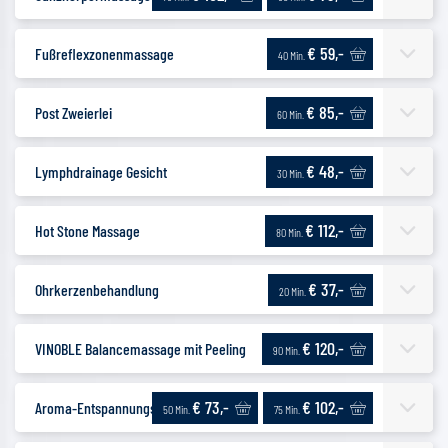
€ 59,-
Fußreflexzonenmassage
40 Min.
€ 85,-
Post Zweierlei
60 Min.
€ 48,-
Lymphdrainage Gesicht
30 Min.
€ 112,-
Hot Stone Massage
80 Min.
€ 37,-
Ohrkerzenbehandlung
20 Min.
€ 120,-
VINOBLE Balancemassage mit Peeling
90 Min.
€ 73,-
€ 102,-
Aroma-Entspannungsmassage
50 Min.
75 Min.