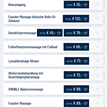
€ 25,-
Kinesotaping
20 Min.
Faszien-Massage inklusive Rolle für
€ 123,-
70 Min.
Zuhause
€ 45,-
€ 78,-
Ganzkörpermassage | Sportlich
25 Min.
50 Min.
€ 68,-
Fußreflexzonenmassage mit Fußbad
50 Min.
€ 77,-
Lymphdrainage Körper
60 Min.
Ohrkerzenbehandlung mit
€ 73,-
50 Min.
Gesichtslymphdrainage
€ 89,-
VINOBLE Balancemassage
60 Min.
€ 89,-
Faszien-Massage
60 Min.