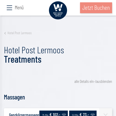
Jetzt Buchen
Menü
Hotel Post Lermoos
Hotel Post Lermoos
Treatments
alle Details ein-/ausblenden
Massagen
€ 102,-
€ 73,-
Ganzkörpermassage | Klassisch
75 Min.
50 Min.