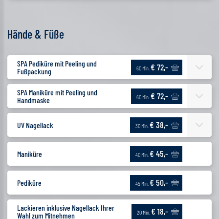
Hände & Füße
SPA Pediküre mit Peeling und
€ 72,-
60 Min.
Fußpackung
SPA Maniküre mit Peeling und
€ 72,-
60 Min.
Handmaske
€ 38,-
UV Nagellack
30 Min.
€ 45,-
Maniküre
40 Min.
€ 50,-
Pediküre
45 Min.
Lackieren inklusive Nagellack Ihrer
€ 18,-
20 Min.
Wahl zum Mitnehmen