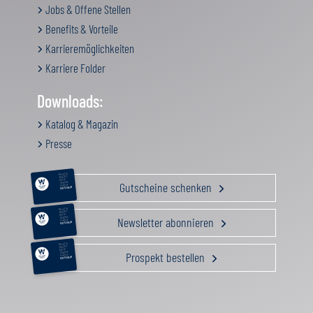
Jobs & Offene Stellen
Benefits & Vorteile
Karrieremöglichkeiten
Karriere Folder
Downloads:
Katalog & Magazin
Presse
RELAX &
BEAUTY
AKTIV
Gutscheine schenken
GENUSS
FAMILIE
GUTSCHEIN
RELAX &
BEAUTY
AKTIV
Newsletter abonnieren
GENUSS
FAMILIE
GUTSCHEIN
RELAX &
BEAUTY
AKTIV
Prospekt bestellen
GENUSS
FAMILIE
GUTSCHEIN