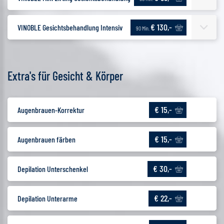
€ 130,-
VINOBLE Gesichtsbehandlung Intensiv
90 Min.
Extra's für Gesicht & Körper
€ 15,-
Augenbrauen-Korrektur
€ 15,-
Augenbrauen färben
€ 30,-
Depilation Unterschenkel
€ 22,-
Depilation Unterarme