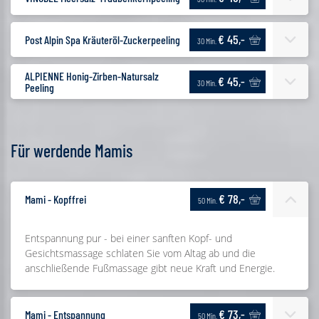
€ 45,-
Post Alpin Spa Kräuteröl-Zuckerpeeling
30 Min.
ALPIENNE Honig-Zirben-Natursalz
€ 45,-
30 Min.
Peeling
Für werdende Mamis
€ 78,-
Mami - Kopffrei
50 Min.
Entspannung pur - bei einer sanften Kopf- und
Gesichtsmassage schlaten Sie vom Altag ab und die
anschließende Fußmassage gibt neue Kraft und Energie.
€ 73,-
Mami - Entspannung
50 Min.