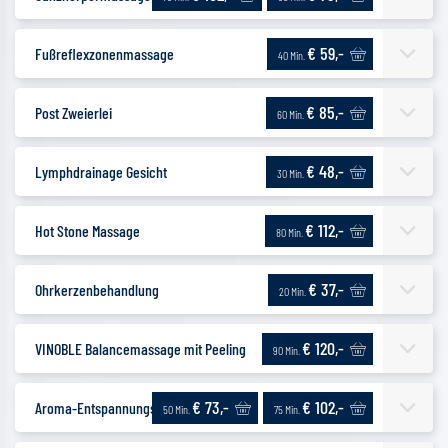
€ 59,-
Fußreflexzonenmassage
40 Min.
€ 85,-
Post Zweierlei
60 Min.
€ 48,-
Lymphdrainage Gesicht
30 Min.
€ 112,-
Hot Stone Massage
80 Min.
€ 37,-
Ohrkerzenbehandlung
20 Min.
€ 120,-
VINOBLE Balancemassage mit Peeling
90 Min.
€ 73,-
€ 102,-
Aroma-Entspannungsmassage
50 Min.
75 Min.