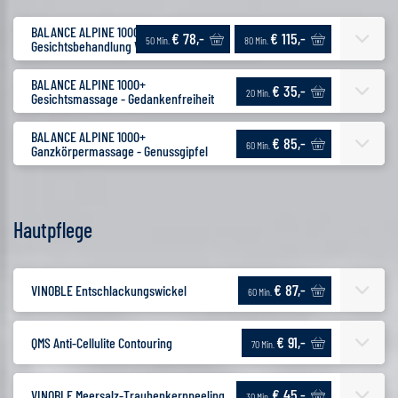
BALANCE ALPINE 1000+
€ 78,-
€ 115,-
50 Min.
80 Min.
Gesichtsbehandlung Vitalkraft
BALANCE ALPINE 1000+
€ 35,-
20 Min.
Gesichtsmassage - Gedankenfreiheit
BALANCE ALPINE 1000+
€ 85,-
60 Min.
Ganzkörpermassage - Genussgipfel
Hautpflege
€ 87,-
VINOBLE Entschlackungswickel
60 Min.
€ 91,-
QMS Anti-Cellulite Contouring
70 Min.
€ 45,-
VINOBLE Meersalz-Traubenkernpeeling
30 Min.