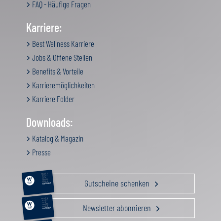
FAQ - Häufige Fragen
Karriere:
Best Wellness Karriere
Jobs & Offene Stellen
Benefits & Vorteile
Karrieremöglichkeiten
Karriere Folder
Downloads:
Katalog & Magazin
Presse
RELAX &
BEAUTY
AKTIV
Gutscheine schenken
GENUSS
FAMILIE
GUTSCHEIN
RELAX &
BEAUTY
AKTIV
Newsletter abonnieren
GENUSS
FAMILIE
GUTSCHEIN