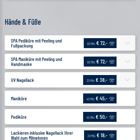
Hände & Füße
SPA Pediküre mit Peeling und
€ 72,-
60 Min.
Fußpackung
SPA Maniküre mit Peeling und
€ 72,-
60 Min.
Handmaske
€ 38,-
UV Nagellack
30 Min.
€ 45,-
Maniküre
40 Min.
€ 50,-
Pediküre
45 Min.
Lackieren inklusive Nagellack Ihrer
€ 18,-
20 Min.
Wahl zum Mitnehmen