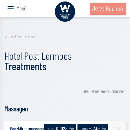
Jetzt Buchen
Menü
Hotel Post Lermoos
Hotel Post Lermoos
Treatments
alle Details ein-/ausblenden
Massagen
€ 102,-
€ 73,-
Ganzkörpermassage | Klassisch
75 Min.
50 Min.