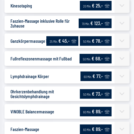
€ 25,-
Kinesotaping
20 Min.
Faszien-Massage inklusive Rolle für
€ 123,-
70 Min.
Zuhause
€ 45,-
€ 78,-
Ganzkörpermassage | Sportlich
25 Min.
50 Min.
€ 68,-
Fußreflexzonenmassage mit Fußbad
50 Min.
€ 77,-
Lymphdrainage Körper
60 Min.
Ohrkerzenbehandlung mit
€ 73,-
50 Min.
Gesichtslymphdrainage
€ 89,-
VINOBLE Balancemassage
60 Min.
€ 89,-
Faszien-Massage
60 Min.