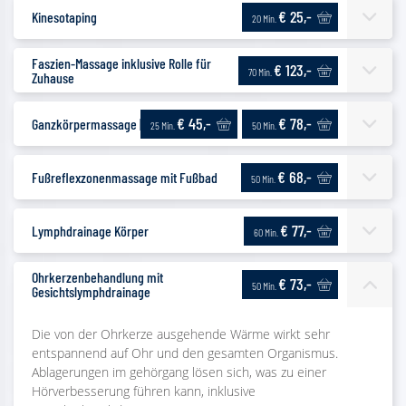
€ 25,-
Kinesotaping
20 Min.
Faszien-Massage inklusive Rolle für
€ 123,-
70 Min.
Zuhause
€ 45,-
€ 78,-
Ganzkörpermassage | Sportlich
25 Min.
50 Min.
€ 68,-
Fußreflexzonenmassage mit Fußbad
50 Min.
€ 77,-
Lymphdrainage Körper
60 Min.
Ohrkerzenbehandlung mit
€ 73,-
50 Min.
Gesichtslymphdrainage
Die von der Ohrkerze ausgehende Wärme wirkt sehr
entspannend auf Ohr und den gesamten Organismus.
Ablagerungen im gehörgang lösen sich, was zu einer
Hörverbesserung führen kann, inklusive