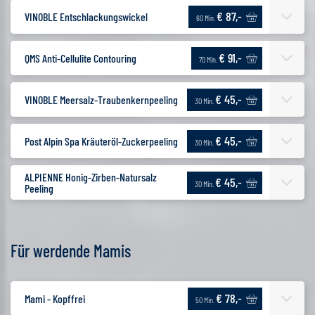
€ 87,-
VINOBLE Entschlackungswickel
60 Min.
€ 91,-
QMS Anti-Cellulite Contouring
70 Min.
€ 45,-
VINOBLE Meersalz-Traubenkernpeeling
30 Min.
€ 45,-
Post Alpin Spa Kräuteröl-Zuckerpeeling
30 Min.
ALPIENNE Honig-Zirben-Natursalz
€ 45,-
30 Min.
Peeling
Für werdende Mamis
€ 78,-
Mami - Kopffrei
50 Min.