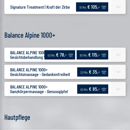
€ 105,-
Signature Treatment | Kraft der Zirbe
70 Min.
Balance Alpine 1000+
BALANCE ALPINE 1000+
€ 78,-
€ 115,-
50 Min.
80 Min.
Gesichtsbehandlung Vitalkraft
BALANCE ALPINE 1000+
€ 35,-
20 Min.
Gesichtsmassage - Gedankenfreiheit
BALANCE ALPINE 1000+
€ 85,-
60 Min.
Ganzkörpermassage - Genussgipfel
Hautpflege