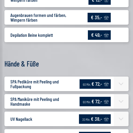
Augenbrauen formen und färben,
€ 35,-
Wimpern färben
€ 49,-
Depilation Beine komplett
Hände & Füße
SPA Pediküre mit Peeling und
€ 72,-
60 Min.
Fußpackung
SPA Maniküre mit Peeling und
€ 72,-
60 Min.
Handmaske
€ 38,-
UV Nagellack
30 Min.