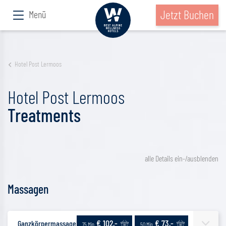
Jetzt Buchen
Menü
Hotel Post Lermoos
Hotel Post Lermoos
Treatments
alle Details ein-/ausblenden
Massagen
€ 102,-
€ 73,-
Ganzkörpermassage | Klassisch
75 Min.
50 Min.