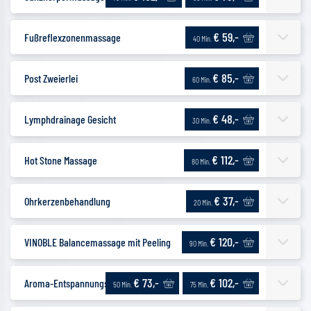
€ 59,-
Fußreflexzonenmassage
40 Min.
€ 85,-
Post Zweierlei
60 Min.
€ 48,-
Lymphdrainage Gesicht
30 Min.
€ 112,-
Hot Stone Massage
80 Min.
€ 37,-
Ohrkerzenbehandlung
20 Min.
€ 120,-
VINOBLE Balancemassage mit Peeling
90 Min.
€ 73,-
€ 102,-
Aroma-Entspannungsmassage
50 Min.
75 Min.