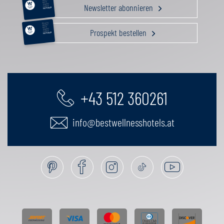
BEAUTY
AKTIV
Newsletter abonnieren
GENUSS
FAMILIE
GUTSCHEIN
RELAX &
BEAUTY
AKTIV
Prospekt bestellen
GENUSS
FAMILIE
GUTSCHEIN
+43 512 360261
info@bestwellnesshotels.at