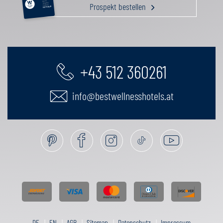
AKTIV
Prospekt bestellen
GENUSS
FAMILIE
GUTSCHEIN
+43 512 360261
info@bestwellnesshotels.at
DE
EN
AGB
Sitemap
Datenschutz
Impressum