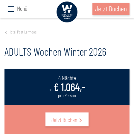
Jetzt Buchen
Menü
Hotel Post Lermoos
ADULTS Wochen Winter 2026
4 Nächte
€ 1.064,-
ab
pro Person
Jetzt Buchen