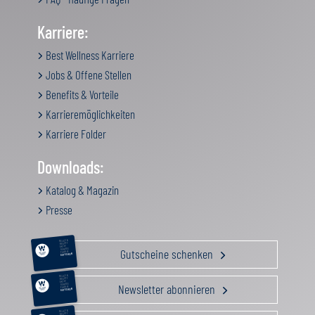
Karriere:
Best Wellness Karriere
Jobs & Offene Stellen
Benefits & Vorteile
Karrieremöglichkeiten
Karriere Folder
Downloads:
Katalog & Magazin
Presse
RELAX &
BEAUTY
AKTIV
Gutscheine schenken
GENUSS
FAMILIE
GUTSCHEIN
RELAX &
BEAUTY
AKTIV
Newsletter abonnieren
GENUSS
FAMILIE
GUTSCHEIN
RELAX &
BEAUTY