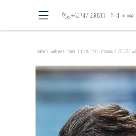
jetzt Zimmer & Angebote finden im
Hotel Post Lermoos
+43 512 360261
info@be
Home
Wellness Hotels
Hotel Post Lermoos
ADULTS Wo