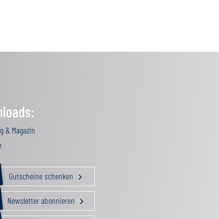
loads:
g & Magazin
e
Gutscheine schenken
Newsletter abonnieren