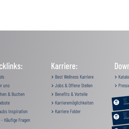
cklinks:
Karriere:
Down
els
Best Wellness Karriere
Katalo
r uns
Jobs & Offene Stellen
Press
hen & Buchen
Benefits & Vorteile
RELAX &
BEAUTY
ebote
Karrieremöglichkeiten
AKTIV
GENUSS
FAMILIE
GUTSCHEIN
ubs Inspiration
Karriere Folder
RELAX &
BEAUTY
AKTIV
GENUSS
FAMILIE
 - Häufige Fragen
GUTSCHEIN
RELAX &
BEAUTY