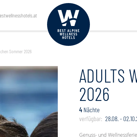
Anreise
Abreise
Personen
stwellnesshotels.at
chen Sommer 2026
ADULTS 
2026
4
Nächte
verfügbar:
28.08. - 02.10
Genuss- und Wellnessferi