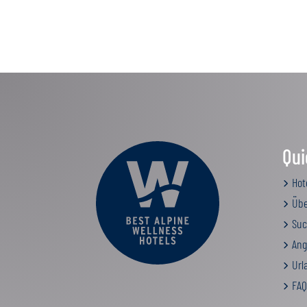
Qui
Hot
Übe
Suc
Ang
Urla
FAQ