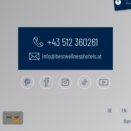
AKTIV
GENUSS
FAMILIE
GUTSCHEIN
+43 512 360261
info@bestwellnesshotels.at
DE
EN
Barr