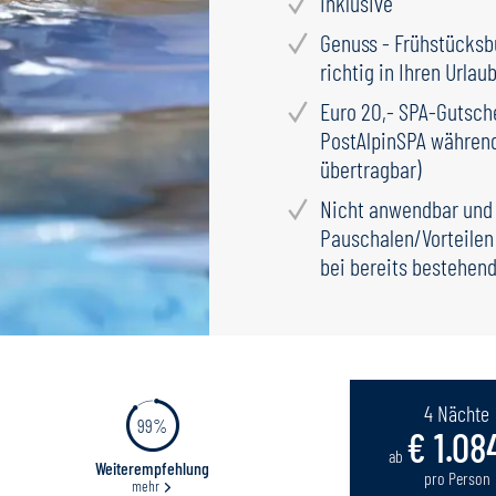
inklusive
Genuss - Frühstücksbu
richtig in Ihren Urlaub
Euro 20,- SPA-Gutsch
PostAlpinSPA während
übertragbar)
Nicht anwendbar und
Pauschalen/Vorteilen
bei bereits bestehen
4 Nächte
99%
€ 1.08
ab
Weiterempfehlung
pro Person
mehr