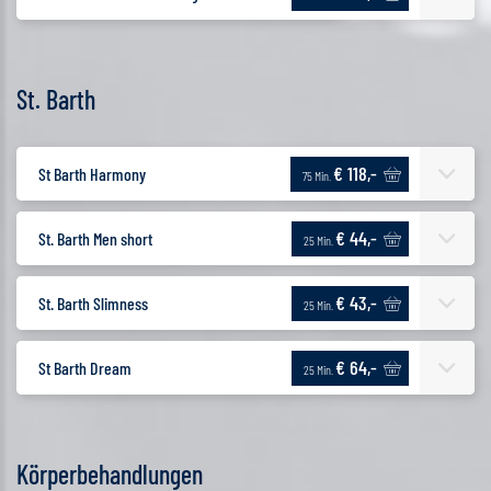
St. Barth
€ 118,-
St Barth Harmony
75 Min.
€ 44,-
St. Barth Men short
25 Min.
€ 43,-
St. Barth Slimness
25 Min.
€ 64,-
St Barth Dream
25 Min.
Körperbehandlungen