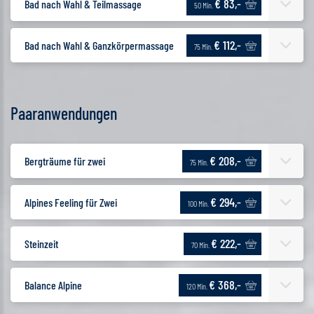
€ 83,-
Bad nach Wahl & Teilmassage
50 Min.
€ 112,-
Bad nach Wahl & Ganzkörpermassage
75 Min.
Paaranwendungen
€ 208,-
Bergträume für zwei
75 Min.
€ 294,-
Alpines Feeling für Zwei
100 Min.
€ 222,-
Steinzeit
70 Min.
€ 368,-
Balance Alpine
120 Min.