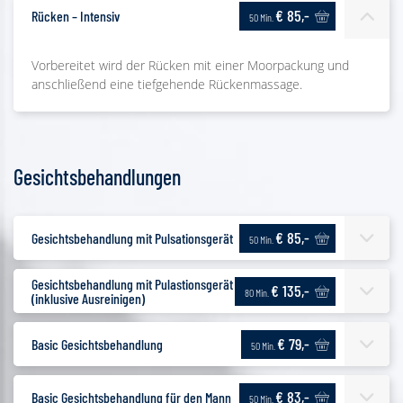
€ 85,-
Rücken – Intensiv
50 Min.
Vorbereitet wird der Rücken mit einer Moorpackung und
anschließend eine tiefgehende Rückenmassage.
Gesichtsbehandlungen
€ 85,-
Gesichtsbehandlung mit Pulsationsgerät
50 Min.
Gesichtsbehandlung mit Pulastionsgerät
€ 135,-
80 Min.
(inklusive Ausreinigen)
€ 79,-
Basic Gesichtsbehandlung
50 Min.
€ 83,-
Basic Gesichtsbehandlung für den Mann
50 Min.