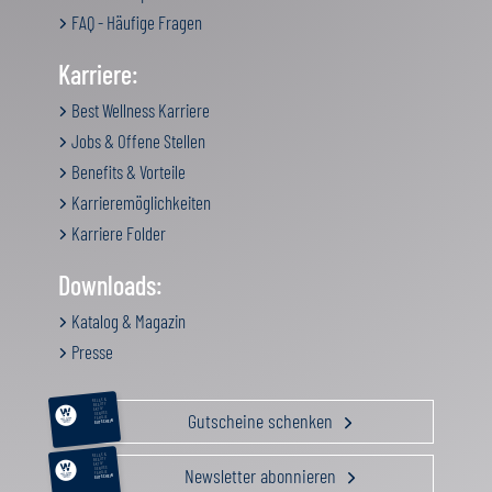
FAQ - Häufige Fragen
Karriere:
Best Wellness Karriere
Jobs & Offene Stellen
Benefits & Vorteile
Karrieremöglichkeiten
Karriere Folder
Downloads:
Katalog & Magazin
Presse
RELAX &
BEAUTY
AKTIV
Gutscheine schenken
GENUSS
FAMILIE
GUTSCHEIN
RELAX &
BEAUTY
AKTIV
Newsletter abonnieren
GENUSS
FAMILIE
GUTSCHEIN