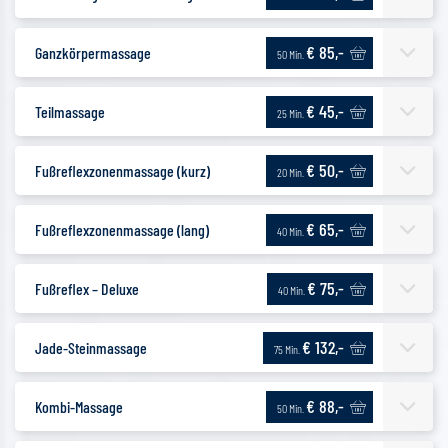
€ 85,-
Ganzkörpermassage
50 Min.
€ 45,-
Teilmassage
25 Min.
€ 50,-
Fußreflexzonenmassage (kurz)
20 Min.
€ 65,-
Fußreflexzonenmassage (lang)
40 Min.
€ 75,-
Fußreflex – Deluxe
40 Min.
€ 132,-
Jade-Steinmassage
75 Min.
€ 88,-
Kombi-Massage
50 Min.