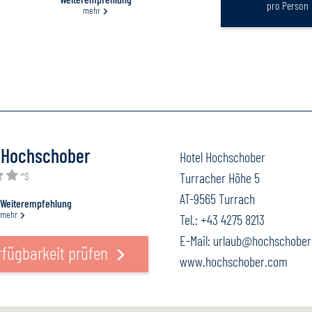
pro Person
mehr
 Hochschober
Hotel Hochschober
*S
Turracher Höhe 5
AT-9565 Turrach
Weiterempfehlung
mehr
Tel.:
+43 4275 8213
E-Mail:
urlaub@hochschobe
rfügbarkeit prüfen
www.hochschober.com