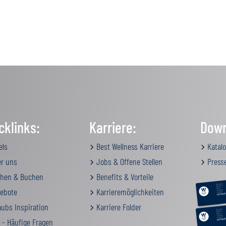
cklinks:
Karriere:
Down
els
Best Wellness Karriere
Katalo
r uns
Jobs & Offene Stellen
Press
hen & Buchen
Benefits & Vorteile
RELAX &
BEAUTY
ebote
Karrieremöglichkeiten
AKTIV
GENUSS
FAMILIE
GUTSCHEIN
ubs Inspiration
Karriere Folder
RELAX &
BEAUTY
AKTIV
GENUSS
FAMILIE
 - Häufige Fragen
GUTSCHEIN