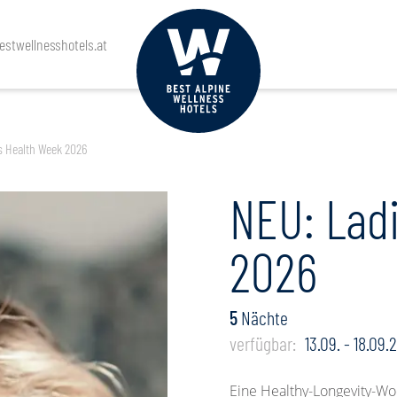
Anreise
Abreise
Personen
stwellnesshotels.at
s Health Week 2026
NEU: Lad
2026
5
Nächte
verfügbar:
13.09. - 18.09.
Eine Healthy-Longevity-Wo