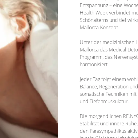
Entspannung – eine Woche 
Health Week verbindet mo
Schönalterns und tief wi
Mallorca-Konzept.
Unter der medizinischen Le
Mallorca das Medical Detox
Programm, das Nervensyst
harmonisiert.
Jeder Tag folgt einem woh
Balance, Regeneration und 
somatische Techniken mit g
und Tiefenmuskulatur.
Die morgendlichen RE.NYO
Stabilität und innere Ruh
den Parasympathikus aktiv