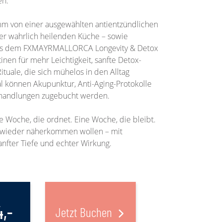
en.
mm von einer ausgewählten antientzündlichen
er wahrlich heilenden Küche – sowie
us dem FXMAYRMALLORCA Longevity & Detox
inen für mehr Leichtigkeit, sanfte Detox-
uale, die sich mühelos in den Alltag
al können Akupunktur, Anti-Aging-Protokolle
ehandlungen zugebucht werden.
ne Woche, die ordnet. Eine Woche, die bleibt.
st wieder näherkommen wollen – mit
anfter Tiefe und echter Wirkung.
4,-
Jetzt Buchen