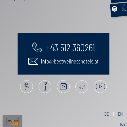
RELAX &
BEAUTY
AKTIV
GENUSS
FAMILIE
GUTSCHEIN
+43 512 360261
info@bestwellnesshotels.at
DE
EN
Barr