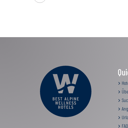
Qui
Hot
Übe
Suc
Ang
Urla
FAQ