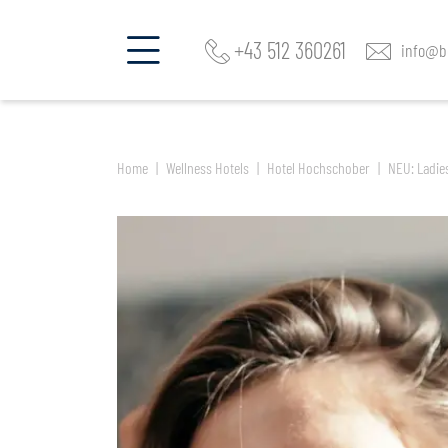
jetzt Zimmer & Angebote finden im
Hotel Hochschober
+43 512 360261
info@be
Home
Wellness Hotels
Hotel Hochschober
NEU: Ladie