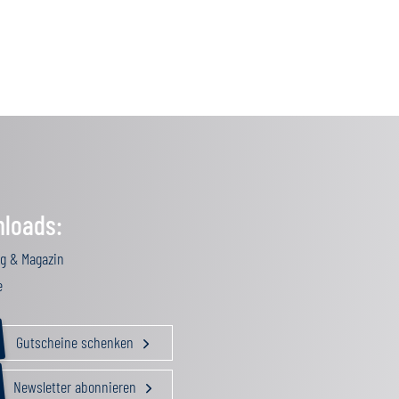
loads:
g & Magazin
e
Gutscheine schenken
Newsletter abonnieren