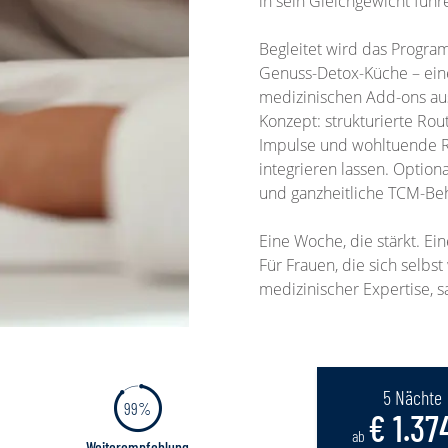
in sein Gleichgewicht führ
Begleitet wird das Progra
Genuss-Detox-Küche – ein
medizinischen Add-ons a
Konzept: strukturierte Rout
Impulse und wohltuende Rit
integrieren lassen. Option
und ganzheitliche TCM-B
Eine Woche, die stärkt. Ei
Für Frauen, die sich selb
medizinischer Expertise, s
5 Nächte
99%
€ 1.37
ab
Weiterempfehlung