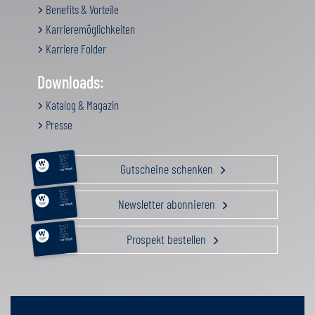
Benefits & Vorteile
Karrieremöglichkeiten
Karriere Folder
Downloads:
Katalog & Magazin
Presse
RELAX &
BEAUTY
AKTIV
Gutscheine schenken
GENUSS
FAMILIE
GUTSCHEIN
RELAX &
BEAUTY
AKTIV
Newsletter abonnieren
GENUSS
FAMILIE
GUTSCHEIN
RELAX &
BEAUTY
AKTIV
Prospekt bestellen
GENUSS
FAMILIE
GUTSCHEIN