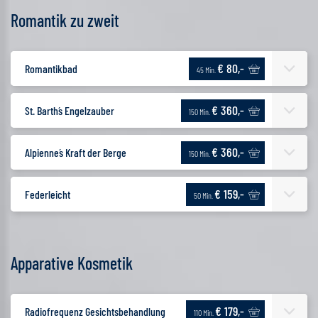
Romantik zu zweit
€ 80,-
Romantikbad
45 Min.
€ 360,-
St. Barth´s Engelzauber
150 Min.
€ 360,-
Alpienne´s Kraft der Berge
150 Min.
€ 159,-
Federleicht
50 Min.
Apparative Kosmetik
€ 179,-
Radiofrequenz Gesichtsbehandlung
110 Min.