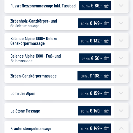
€ 86,-
Fussreflexzonenmassage inkl. Fussbad
50 Min.
Zirbenholz-Ganzkörper- und
€ 149,-
80 Min.
Gesichtsmassage
Balance Alpine 1000+ Deluxe
€ 132,-
80 Min.
Ganzkörpermassage
Balance Alpine 1000+ Fuß- und
€ 50,-
25 Min.
Beinmassage
€ 108,-
Zirben-Ganzkörpermassage
50 Min.
€ 159,-
Lomi der Alpen
90 Min.
€ 149,-
La Stone Massage
80 Min.
€ 149,-
Kräuterstempelmassage
80 Min.