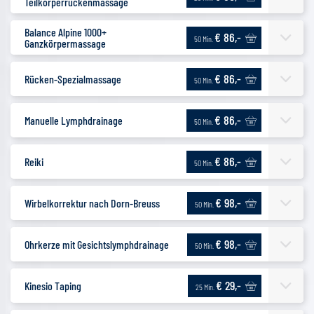
Teilkörperrückenmassage
Balance Alpine 1000+
€ 86,-
50 Min.
Ganzkörpermassage
€ 86,-
Rücken-Spezialmassage
50 Min.
€ 86,-
Manuelle Lymphdrainage
50 Min.
€ 86,-
Reiki
50 Min.
€ 98,-
Wirbelkorrektur nach Dorn-Breuss
50 Min.
€ 98,-
Ohrkerze mit Gesichtslymphdrainage
50 Min.
€ 29,-
Kinesio Taping
25 Min.