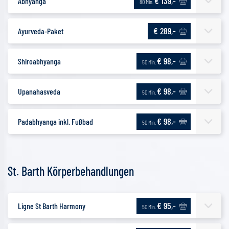
€ 139,-
Abhyanga
80 Min.
€ 289,-
Ayurveda-Paket
€ 98,-
Shiroabhyanga
50 Min.
€ 98,-
Upanahasveda
50 Min.
€ 98,-
Padabhyanga inkl. Fußbad
50 Min.
St. Barth Körperbehandlungen
€ 95,-
Ligne St Barth Harmony
50 Min.