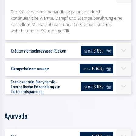
Die Kräuterstempelbehandlung garantiert durch
kontinuierliche Wärme, Dampf und Stempelberührung eine
schnellere Muskelentspannung. Die Stempel sind mit
wohlduftenden Kräutern gefüllt.
€ 95,-
Kräuterstempelmassage Rücken
50 Min.
€ 149,-
Klangschalenmassage
80 Min.
Craniosacrale Biodynamik –
€ 98,-
Energetische Behandlung zur
50 Min.
Tiefenentspannung
Ayurveda