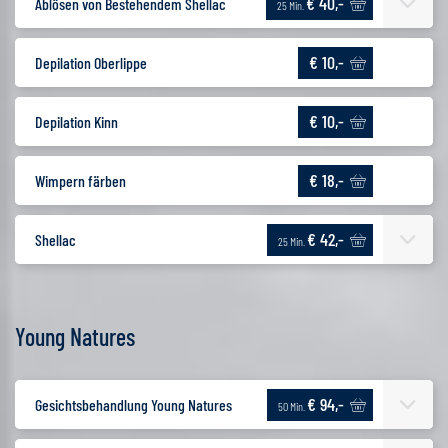
€ 40,-
Ablösen von Bestehendem Shellac
25 Min.
€ 10,-
Depilation Oberlippe
€ 10,-
Depilation Kinn
€ 18,-
Wimpern färben
€ 42,-
Shellac
25 Min.
Young Natures
€ 94,-
Gesichtsbehandlung Young Natures
50 Min.