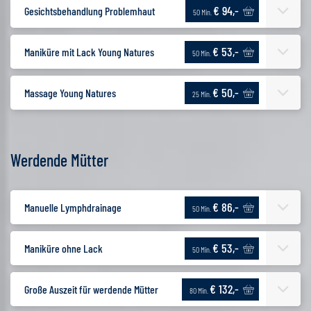
€ 94,-
Gesichtsbehandlung Problemhaut
50 Min.
€ 53,-
Maniküre mit Lack Young Natures
50 Min.
€ 50,-
Massage Young Natures
25 Min.
Werdende Mütter
€ 86,-
Manuelle Lymphdrainage
50 Min.
€ 53,-
Maniküre ohne Lack
50 Min.
€ 132,-
Große Auszeit für werdende Mütter
80 Min.