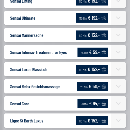
€ 152,-
Sensai Lifting
110 Min.
€ 192,-
Sensai Ultimate
110 Min.
€ 132,-
Sensai Männersache
80 Min.
€ 59,-
Sensai Intensiv Treatment for Eyes
25 Min.
€ 152,-
Sensai Luxus Klassisch
110 Min.
€ 50,-
Sensai Relax Gesichtsmassage
25 Min.
€ 94,-
Sensai Care
50 Min.
€ 152,-
Ligne St Barth Luxus
110 Min.