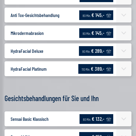
€ 145,-
Anti Tox-Gesichtsbehandlung
80 Min.
€ 145,-
Mikrodermabrasion
80 Min.
€ 289,-
HydraFacial Deluxe
80 Min.
€ 389,-
HydraFacial Platinum
110 Min.
Gesichtsbehandlungen für Sie und Ihn
€ 132,-
Sensai Basic Klassisch
80 Min.