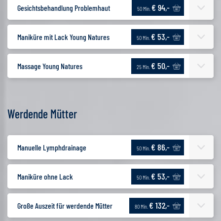
€ 94,-
Gesichtsbehandlung Problemhaut
50 Min.
€ 53,-
Maniküre mit Lack Young Natures
50 Min.
€ 50,-
Massage Young Natures
25 Min.
Werdende Mütter
€ 86,-
Manuelle Lymphdrainage
50 Min.
€ 53,-
Maniküre ohne Lack
50 Min.
€ 132,-
Große Auszeit für werdende Mütter
80 Min.