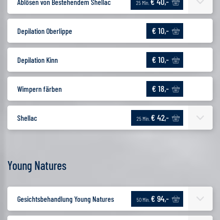
€ 40,-
Ablösen von Bestehendem Shellac
25 Min.
€ 10,-
Depilation Oberlippe
€ 10,-
Depilation Kinn
€ 18,-
Wimpern färben
€ 42,-
Shellac
25 Min.
Young Natures
€ 94,-
Gesichtsbehandlung Young Natures
50 Min.