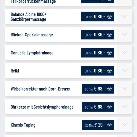
Teilkörperrückenmassage
Balance Alpine 1000+
€ 86,-
50 Min.
Ganzkörpermassage
€ 86,-
Rücken-Spezialmassage
50 Min.
€ 86,-
Manuelle Lymphdrainage
50 Min.
€ 86,-
Reiki
50 Min.
€ 98,-
Wirbelkorrektur nach Dorn-Breuss
50 Min.
€ 98,-
Ohrkerze mit Gesichtslymphdrainage
50 Min.
€ 29,-
Kinesio Taping
25 Min.