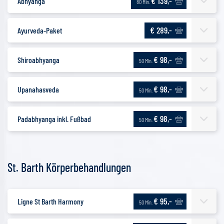
€ 139,-
Abhyanga
80 Min.
€ 289,-
Ayurveda-Paket
€ 98,-
Shiroabhyanga
50 Min.
€ 98,-
Upanahasveda
50 Min.
€ 98,-
Padabhyanga inkl. Fußbad
50 Min.
St. Barth Körperbehandlungen
€ 95,-
Ligne St Barth Harmony
50 Min.