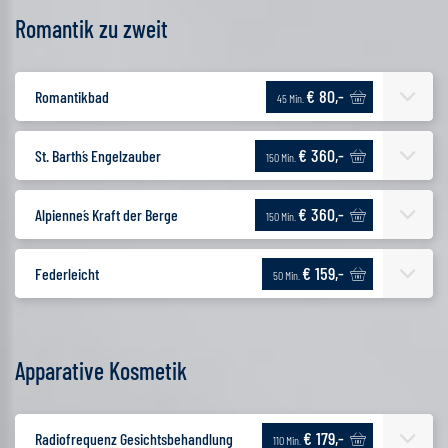
Romantik zu zweit
€ 80,-
Romantikbad
45 Min.
€ 360,-
St. Barth´s Engelzauber
150 Min.
€ 360,-
Alpienne´s Kraft der Berge
150 Min.
€ 159,-
Federleicht
50 Min.
Apparative Kosmetik
€ 179,-
Radiofrequenz Gesichtsbehandlung
110 Min.