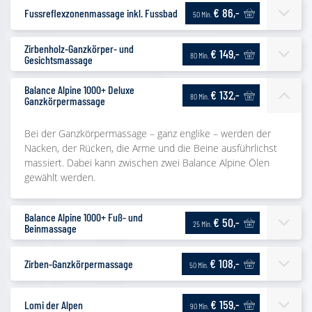
€ 86,-
Fussreflexzonenmassage inkl. Fussbad
50 Min.
Zirbenholz-Ganzkörper- und
€ 149,-
80 Min.
Gesichtsmassage
Balance Alpine 1000+ Deluxe
€ 132,-
80 Min.
Ganzkörpermassage
Bei der Ganzkörpermassage – ganz englike – werden der
Nacken, der Rücken, die Arme und die Beine ausführlichst
massiert. Dabei kann zwischen zwei Balance Alpine Ölen
gewählt werden.
Balance Alpine 1000+ Fuß- und
€ 50,-
25 Min.
Beinmassage
€ 108,-
Zirben-Ganzkörpermassage
50 Min.
€ 159,-
Lomi der Alpen
90 Min.