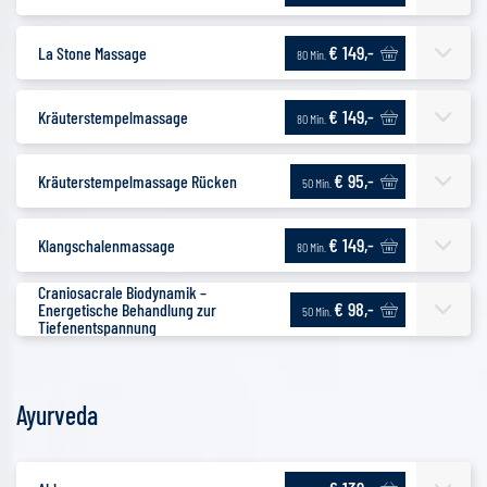
€ 149,-
La Stone Massage
80 Min.
€ 149,-
Kräuterstempelmassage
80 Min.
€ 95,-
Kräuterstempelmassage Rücken
50 Min.
€ 149,-
Klangschalenmassage
80 Min.
Craniosacrale Biodynamik –
€ 98,-
Energetische Behandlung zur
50 Min.
Tiefenentspannung
Ayurveda