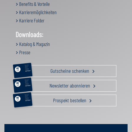
Benefits & Vorteile
Karrieremöglichkeiten
Karriere Folder
Downloads:
Katalog & Magazin
Presse
RELAX &
BEAUTY
AKTIV
Gutscheine schenken
GENUSS
FAMILIE
GUTSCHEIN
RELAX &
BEAUTY
AKTIV
Newsletter abonnieren
GENUSS
FAMILIE
GUTSCHEIN
RELAX &
BEAUTY
AKTIV
Prospekt bestellen
GENUSS
FAMILIE
GUTSCHEIN