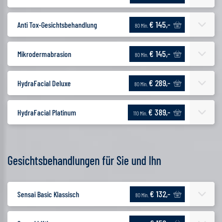
€ 145,-
Anti Tox-Gesichtsbehandlung
80 Min.
€ 145,-
Mikrodermabrasion
80 Min.
€ 289,-
HydraFacial Deluxe
80 Min.
€ 389,-
HydraFacial Platinum
110 Min.
Gesichtsbehandlungen für Sie und Ihn
€ 132,-
Sensai Basic Klassisch
80 Min.