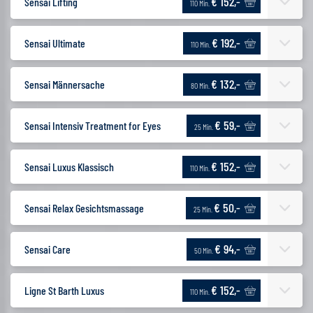
€ 152,-
Sensai Lifting
110 Min.
€ 192,-
Sensai Ultimate
110 Min.
€ 132,-
Sensai Männersache
80 Min.
€ 59,-
Sensai Intensiv Treatment for Eyes
25 Min.
€ 152,-
Sensai Luxus Klassisch
110 Min.
€ 50,-
Sensai Relax Gesichtsmassage
25 Min.
€ 94,-
Sensai Care
50 Min.
€ 152,-
Ligne St Barth Luxus
110 Min.