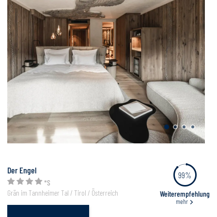
Der Engel
99%
*S
Grän im Tannheimer Tal / Tirol / Österreich
Weiterempfehlung
mehr