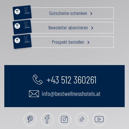
RELAX &
BEAUTY
AKTIV
Gutscheine schenken
GENUSS
FAMILIE
GUTSCHEIN
RELAX &
BEAUTY
AKTIV
Newsletter abonnieren
GENUSS
FAMILIE
GUTSCHEIN
RELAX &
BEAUTY
AKTIV
Prospekt bestellen
GENUSS
FAMILIE
GUTSCHEIN
+43 512 360261
info@bestwellnesshotels.at