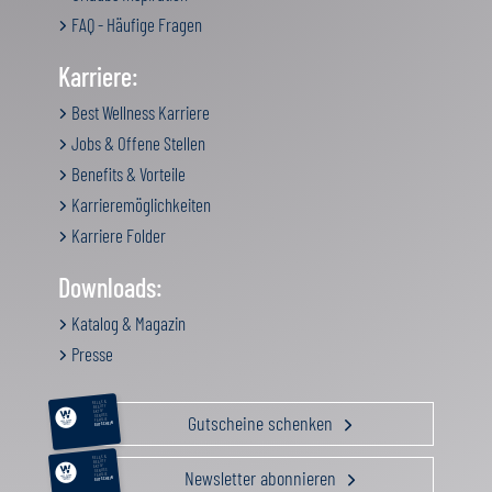
FAQ - Häufige Fragen
Karriere:
Best Wellness Karriere
Jobs & Offene Stellen
Benefits & Vorteile
Karrieremöglichkeiten
Karriere Folder
Downloads:
Katalog & Magazin
Presse
RELAX &
BEAUTY
AKTIV
Gutscheine schenken
GENUSS
FAMILIE
GUTSCHEIN
RELAX &
BEAUTY
AKTIV
Newsletter abonnieren
GENUSS
FAMILIE
GUTSCHEIN