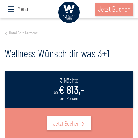
Jetzt Buchen
Menü
Hotel Post Lermoos
Wellness Wünsch dir was 3+1
3 Nächte
€ 813,-
ab
pro Person
Jetzt Buchen