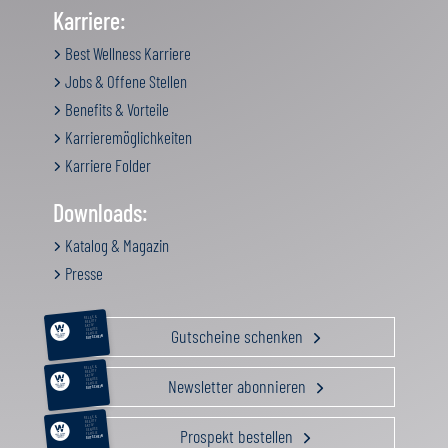
Karriere:
Best Wellness Karriere
Jobs & Offene Stellen
Benefits & Vorteile
Karrieremöglichkeiten
Karriere Folder
Downloads:
Katalog & Magazin
Presse
RELAX &
BEAUTY
AKTIV
Gutscheine schenken
GENUSS
FAMILIE
GUTSCHEIN
RELAX &
BEAUTY
AKTIV
Newsletter abonnieren
GENUSS
FAMILIE
GUTSCHEIN
RELAX &
BEAUTY
AKTIV
Prospekt bestellen
GENUSS
FAMILIE
GUTSCHEIN