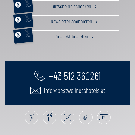
RELAX &
BEAUTY
AKTIV
Gutscheine schenken
GENUSS
FAMILIE
GUTSCHEIN
RELAX &
BEAUTY
AKTIV
Newsletter abonnieren
GENUSS
FAMILIE
GUTSCHEIN
RELAX &
BEAUTY
AKTIV
Prospekt bestellen
GENUSS
FAMILIE
GUTSCHEIN
+43 512 360261
info@bestwellnesshotels.at