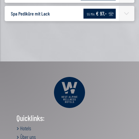
€ 97,-
Spa Pediküre mit Lack
55 Min.
Quicklinks:
Hotels
Über uns