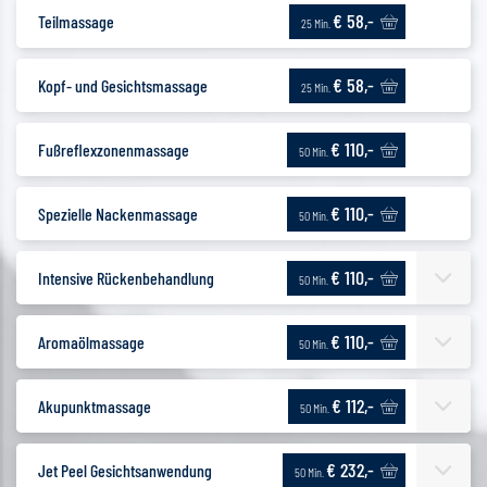
€ 58,-
Teilmassage
25 Min.
€ 58,-
Kopf- und Gesichtsmassage
25 Min.
€ 110,-
Fußreflexzonenmassage
50 Min.
€ 110,-
Spezielle Nackenmassage
50 Min.
€ 110,-
Intensive Rückenbehandlung
50 Min.
€ 110,-
Aromaölmassage
50 Min.
€ 112,-
Akupunktmassage
50 Min.
€ 232,-
Jet Peel Gesichtsanwendung
50 Min.