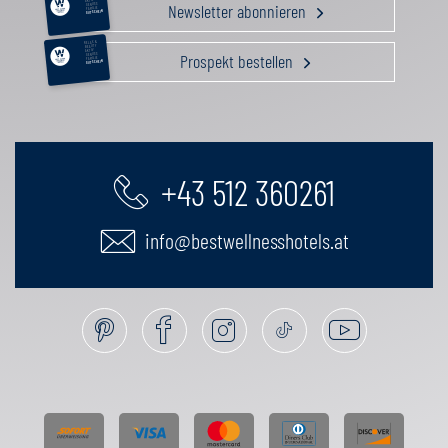
AKTIV
Newsletter abonnieren
GENUSS
FAMILIE
GUTSCHEIN
RELAX &
BEAUTY
AKTIV
Prospekt bestellen
GENUSS
FAMILIE
GUTSCHEIN
+43 512 360261
info@bestwellnesshotels.at