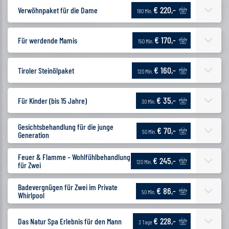
€ 220,-
Verwöhnpaket für die Dame
180 Min.
€ 170,-
Für werdende Mamis
150 Min.
€ 160,-
Tiroler Steinölpaket
120 Min.
€ 35,-
Für Kinder (bis 15 Jahre)
30 Min.
Gesichtsbehandlung für die junge
€ 70,-
50 Min.
Generation
Feuer & Flamme – Wohlfühlbehandlung
€ 245,-
120 Min.
für Zwei
Badevergnügen für Zwei im Private
€ 86,-
50 Min.
Whirlpool
€ 228,-
Das Natur Spa Erlebnis für den Mann
3 Tage