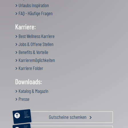
Urlaubs Inspiration
FAQ - Häufige Fragen
Karriere:
Best Wellness Karriere
Jobs & Offene Stellen
Benefits & Vorteile
Karrieremöglichkeiten
Karriere Folder
Downloads:
Katalog & Magazin
Presse
RELAX &
BEAUTY
AKTIV
Gutscheine schenken
GENUSS
FAMILIE
GUTSCHEIN
RELAX &
BEAUTY