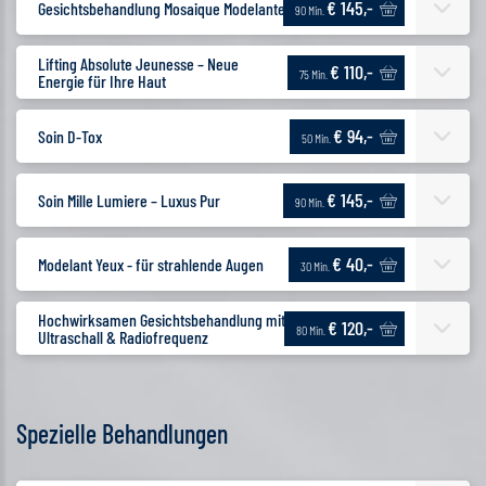
€ 145,-
Gesichtsbehandlung Mosaique Modelante
90 Min.
Lifting Absolute Jeunesse – Neue
€ 110,-
75 Min.
Energie für Ihre Haut
€ 94,-
Soin D-Tox
50 Min.
€ 145,-
Soin Mille Lumiere – Luxus Pur
90 Min.
€ 40,-
Modelant Yeux - für strahlende Augen
30 Min.
Hochwirksamen Gesichtsbehandlung mit
€ 120,-
80 Min.
Ultraschall & Radiofrequenz
Spezielle Behandlungen