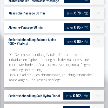
professioneller Unterwassermassage
€ 78,-
Klassische Massage 50 min
50 Min.
€ 85,-
Alpienne-Massage 50 min
50 Min.
Gesichtsbehandlung Balance Alpine
€ 90,-
50 Min.
1000+ Vitalkraft
Die Gesichtsbehandlung "Vitalkraft" startet mit der
individuellen Typbestimmung nach der Balance Alpine
1000+ Methode. Auf das Harmonisierungsritual folgen
Reinigung und Peeling,
Hals- Dekolleté- Gesichtsmassage, Feuchtigkeitsmaske
sowie Augen- und Abschlusspflege.
€ 102,-
Gesichtsbehandlung Soin Hydra Global
75 Min.