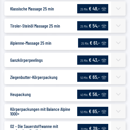
€ 48,-
Klassische Massage 25 min
25 Min.
€ 54,-
Tiroler-Steinöl Massage 25 min
25 Min.
€ 61,-
Alpienne-Massage 25 min
25 Min.
€ 43,-
Ganzkörperpeelings
25 Min.
€ 65,-
Ziegenbutter-Körperpackung
50 Min.
€ 56,-
Heupackung
40 Min.
Körperpackungen mit Balance Alpine
€ 65,-
50 Min.
1000+
O2 – Die Sauerstoffwanne mit
€ 39,-
30 Min.